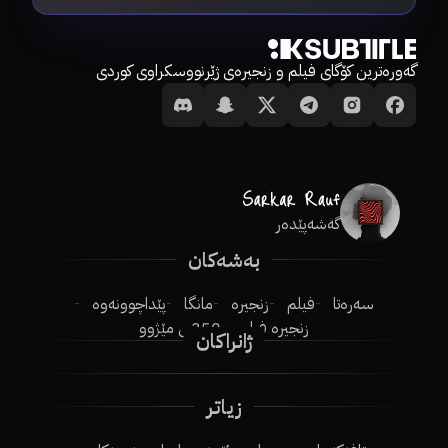
گەورەترین کۆگای فیلم و زنجیرەی ژێرنووسکراوی کوردی
گەشەپێدەر
بەشەکان
سەرەتا
فیلم
زنجیرە
مانگا
پێداچوونەوە
زنجیرە فیلم
250ـی مێژوو
ژانراکان
زیاتر