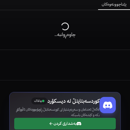
پێداچوونەوەکان
چاوەڕوانبە...
کوردسەبتایتڵ لە دیسکۆرد
چالاک
لەگەڵ ئەندامان و سەرپەرشتیارانی کوردسەبتایتڵ ڕاوبۆچوونەکان ئاڵووگۆڕ
بکە و کێشەکان باسبکە.
بەشداری کردن