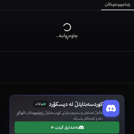
پێداچوونەوەکان
چاوەڕوانبە...
کوردسەبتایتڵ لە دیسکۆرد
چالاک
لەگەڵ ئەندامان و سەرپەرشتیارانی کوردسەبتایتڵ ڕاوبۆچوونەکان ئاڵووگۆڕ
بکە و کێشەکان باسبکە.
بەشداری کردن