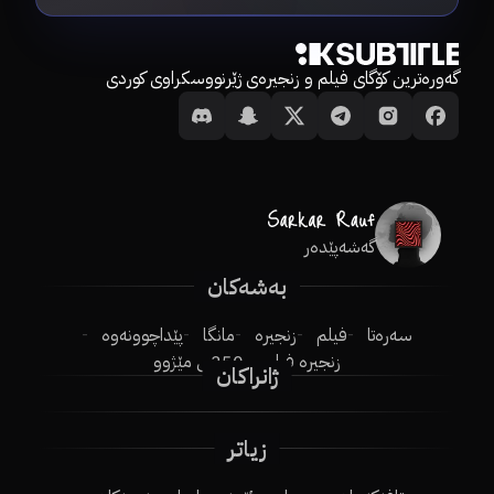
گەورەترین کۆگای فیلم و زنجیرەی ژێرنووسکراوی کوردی
گەشەپێدەر
بەشەکان
سەرەتا
فیلم
زنجیرە
مانگا
پێداچوونەوە
زنجیرە فیلم
250ـی مێژوو
ژانراکان
زیاتر