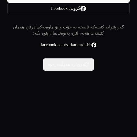
گروپی Facebook
گەر پێتوایە کێشەکە تایبەتە بە خۆت و بۆ ماوەیەکی درێژە هەمان
کێشەت هەیە، لێرە پەیوەندیمان پێوە بکە:
facebook.com/sarkarkurdishh
دووبارە هەوڵبدەرەوە