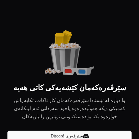
سێرڤەرەکەمان کێشەیەکی کاتی هەیە
وا دیارە لە ئێستادا سێرڤەرەکەمان کار ناکات، تکایە پاش
کەمێکی دیکە هەوڵبدەرەوە یاخود سەردانی ئەم لینکانەی
خوارەوە بکە بۆ دەستکەوتنی نوێترین زانیاریەکان
سێرڤەری Discord