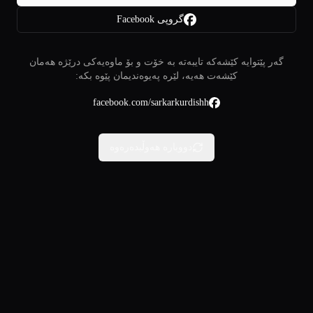
گروپی Facebook
گەر پێتوایە کێشەکە تایبەتە بە خۆت و بۆ ماوەیەکی درێژە هەمان
کێشەت هەیە، لێرە پەیوەندیمان پێوە بکە:
facebook.com/sarkarkurdishh
دووبارە هەوڵبدەرەوە