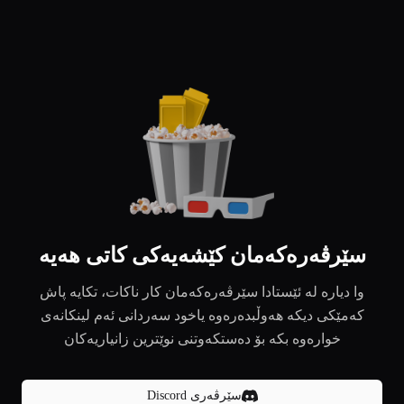
سێرڤەرەکەمان کێشەیەکی کاتی هەیە
وا دیارە لە ئێستادا سێرڤەرەکەمان کار ناکات، تکایە پاش
کەمێکی دیکە هەوڵبدەرەوە یاخود سەردانی ئەم لینکانەی
خوارەوە بکە بۆ دەستکەوتنی نوێترین زانیاریەکان
سێرڤەری Discord