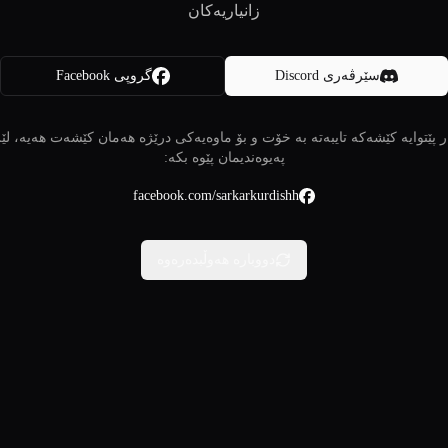
زانیاریەکان
سێرڤەری Discord
گروپی Facebook
 پێتوایە کێشەکە تایبەتە بە خۆت و بۆ ماوەیەکی درێژە هەمان کێشەت هەیە، لێ
پەیوەندیمان پێوە بکە:
facebook.com/sarkarkurdishh
دووبارە هەوڵبدەرەوە