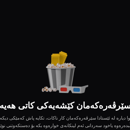
ێرڤەرەکەمان کێشەیەکی کاتی هەیە
ا دیارە لە ئێستادا سێرڤەرەکەمان کار ناکات، تکایە پاش کەمێکی دیکە
بدەرەوە یاخود سەردانی ئەم لینکانەی خوارەوە بکە بۆ دەستکەوتنی نوێ