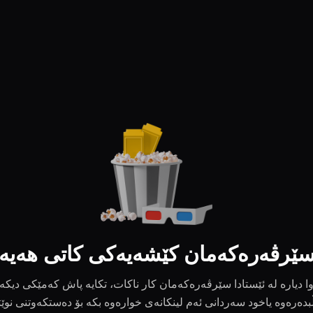
ێرڤەرەکەمان کێشەیەکی کاتی هەیە
ا دیارە لە ئێستادا سێرڤەرەکەمان کار ناکات، تکایە پاش کەمێکی دیکە
بدەرەوە یاخود سەردانی ئەم لینکانەی خوارەوە بکە بۆ دەستکەوتنی نوێ