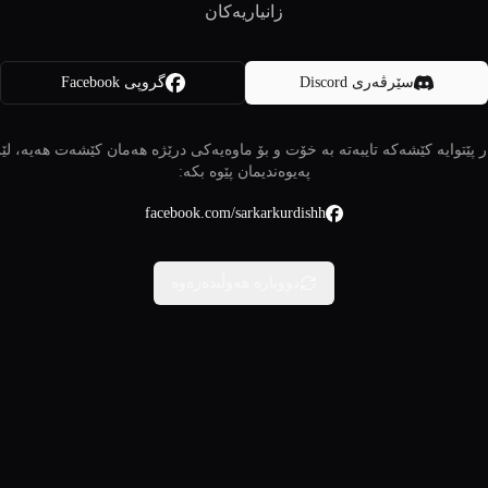
زانیاریەکان
سێرڤەری Discord
گروپی Facebook
 پێتوایە کێشەکە تایبەتە بە خۆت و بۆ ماوەیەکی درێژە هەمان کێشەت هەیە، لێ
پەیوەندیمان پێوە بکە:
facebook.com/sarkarkurdishh
دووبارە هەوڵبدەرەوە