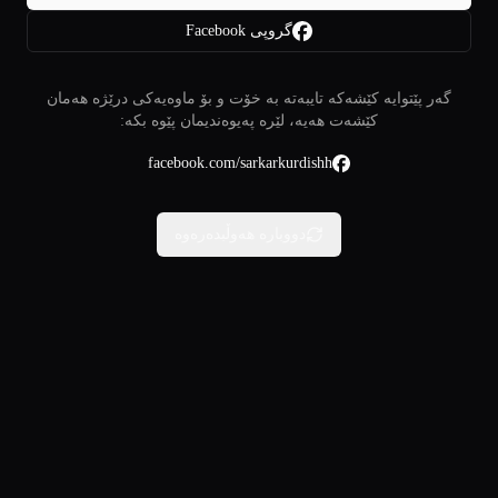
گروپی Facebook
گەر پێتوایە کێشەکە تایبەتە بە خۆت و بۆ ماوەیەکی درێژە هەمان
کێشەت هەیە، لێرە پەیوەندیمان پێوە بکە:
facebook.com/sarkarkurdishh
دووبارە هەوڵبدەرەوە