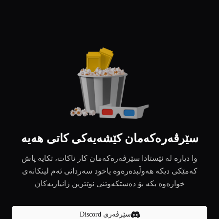
سێرڤەرەکەمان کێشەیەکی کاتی هەیە
وا دیارە لە ئێستادا سێرڤەرەکەمان کار ناکات، تکایە پاش
کەمێکی دیکە هەوڵبدەرەوە یاخود سەردانی ئەم لینکانەی
خوارەوە بکە بۆ دەستکەوتنی نوێترین زانیاریەکان
سێرڤەری Discord