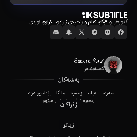
گەورەترین کۆگای فیلم و زنجیرەی ژێرنووسکراوی کوردی
گەشەپێدەر
بەشەکان
سەرەتا
فیلم
زنجیرە
مانگا
پێداچوونەوە
زنجیرە فیلم
250ـی مێژوو
ژانراکان
زیاتر