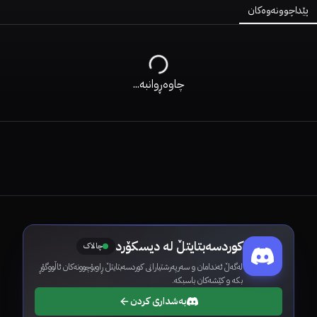
پێداچوونەوەکان
چاوەڕوانبە...
کوردسەبتایتڵ لە دیسکۆرد
چالاک
لەگەڵ ئەندامان و سەرپەرشتیارانی کوردسەبتایتڵ ڕاوبۆچوونەکان ئاڵووگۆڕ
بکە و کێشەکان باسبکە.
بەشداری کردن