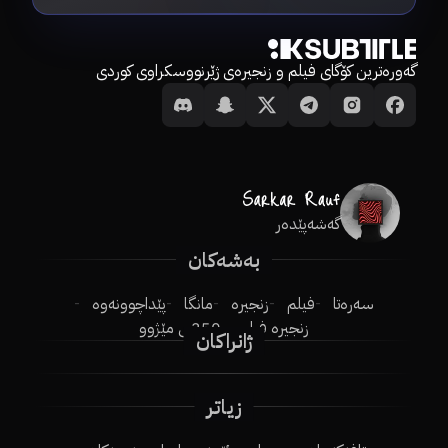
گەورەترین کۆگای فیلم و زنجیرەی ژێرنووسکراوی کوردی
گەشەپێدەر
بەشەکان
سەرەتا
فیلم
زنجیرە
مانگا
پێداچوونەوە
زنجیرە فیلم
250ـی مێژوو
ژانراکان
زیاتر