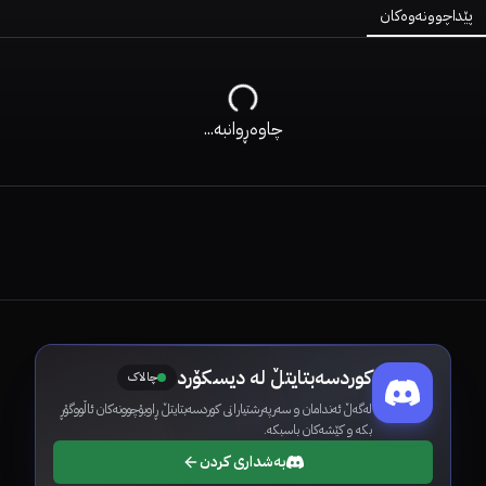
پێداچوونەوەکان
چاوەڕوانبە...
کوردسەبتایتڵ لە دیسکۆرد
چالاک
لەگەڵ ئەندامان و سەرپەرشتیارانی کوردسەبتایتڵ ڕاوبۆچوونەکان ئاڵووگۆڕ
بکە و کێشەکان باسبکە.
بەشداری کردن