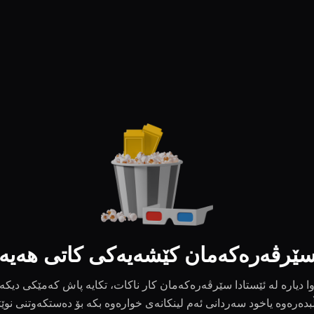
ێرڤەرەکەمان کێشەیەکی کاتی هەیە
ا دیارە لە ئێستادا سێرڤەرەکەمان کار ناکات، تکایە پاش کەمێکی دیکە
بدەرەوە یاخود سەردانی ئەم لینکانەی خوارەوە بکە بۆ دەستکەوتنی نوێ