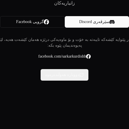
زانیاریەکان
سێرڤەری Discord
گروپی Facebook
 پێتوایە کێشەکە تایبەتە بە خۆت و بۆ ماوەیەکی درێژە هەمان کێشەت هەیە، لێ
پەیوەندیمان پێوە بکە:
facebook.com/sarkarkurdishh
دووبارە هەوڵبدەرەوە