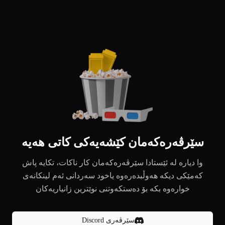
سێرڤەرەکەمان کێشەیەکی کاتی هەیە
وا دیارە لە ئێستادا سێرڤەرەکەمان کار ناکات، تکایە پاش
کەمێکی دیکە هەوڵبدەرەوە یاخود سەردانی ئەم لینکانەی
خوارەوە بکە بۆ دەستکەوتنی نوێترین زانیاریەکان
سێرڤەری Discord