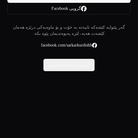
گروپی Facebook
گەر پێتوایە کێشەکە تایبەتە بە خۆت و بۆ ماوەیەکی درێژە هەمان
کێشەت هەیە، لێرە پەیوەندیمان پێوە بکە:
facebook.com/sarkarkurdishh
دووبارە هەوڵبدەرەوە