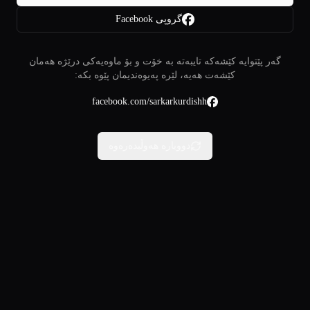
گروپی Facebook
گەر پێتوایە کێشەکە تایبەتە بە خۆت و بۆ ماوەیەکی درێژە هەمان
کێشەت هەیە، لێرە پەیوەندیمان پێوە بکە:
facebook.com/sarkarkurdishh
دووبارە هەوڵبدەرەوە