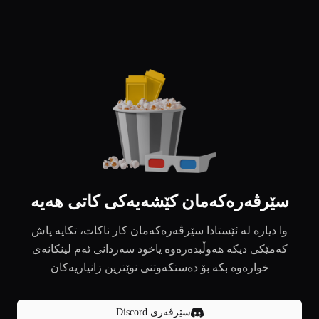
سێرڤەرەکەمان کێشەیەکی کاتی هەیە
وا دیارە لە ئێستادا سێرڤەرەکەمان کار ناکات، تکایە پاش
کەمێکی دیکە هەوڵبدەرەوە یاخود سەردانی ئەم لینکانەی
خوارەوە بکە بۆ دەستکەوتنی نوێترین زانیاریەکان
سێرڤەری Discord