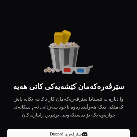
سێرڤەرەکەمان کێشەیەکی کاتی هەیە
وا دیارە لە ئێستادا سێرڤەرەکەمان کار ناکات، تکایە پاش
کەمێکی دیکە هەوڵبدەرەوە یاخود سەردانی ئەم لینکانەی
خوارەوە بکە بۆ دەستکەوتنی نوێترین زانیاریەکان
سێرڤەری Discord