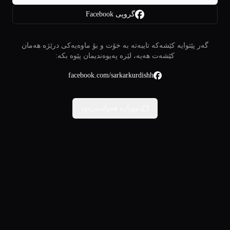
گروپی Facebook
گەر پێتوایە کێشەکە تایبەتە بە خۆت و بۆ ماوەیەکی درێژە هەمان
کێشەت هەیە، لێرە پەیوەندیمان پێوە بکە:
facebook.com/sarkarkurdishh
دووبارە هەوڵبدەرەوە