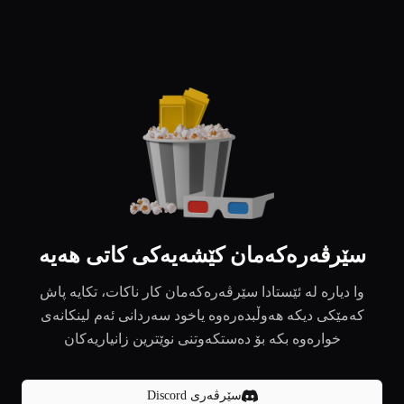
سێرڤەرەکەمان کێشەیەکی کاتی هەیە
وا دیارە لە ئێستادا سێرڤەرەکەمان کار ناکات، تکایە پاش
کەمێکی دیکە هەوڵبدەرەوە یاخود سەردانی ئەم لینکانەی
خوارەوە بکە بۆ دەستکەوتنی نوێترین زانیاریەکان
سێرڤەری Discord