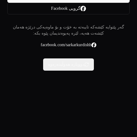
گروپی Facebook
گەر پێتوایە کێشەکە تایبەتە بە خۆت و بۆ ماوەیەکی درێژە هەمان
کێشەت هەیە، لێرە پەیوەندیمان پێوە بکە:
facebook.com/sarkarkurdishh
دووبارە هەوڵبدەرەوە