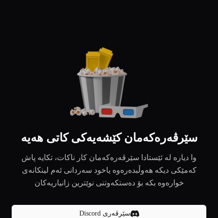
سێرڤەرەکەمان کێشەیەکی کاتی هەیە
وا دیارە لە ئێستادا سێرڤەرەکەمان کار ناکات، تکایە پاش
کەمێکی دیکە هەوڵبدەرەوە یاخود سەردانی ئەم لینکانەی
خوارەوە بکە بۆ دەستکەوتنی نوێترین زانیاریەکان
سێرڤەری Discord