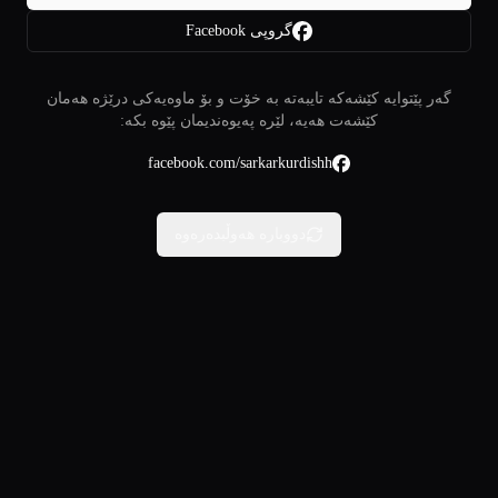
گروپی Facebook
گەر پێتوایە کێشەکە تایبەتە بە خۆت و بۆ ماوەیەکی درێژە هەمان
کێشەت هەیە، لێرە پەیوەندیمان پێوە بکە:
facebook.com/sarkarkurdishh
دووبارە هەوڵبدەرەوە