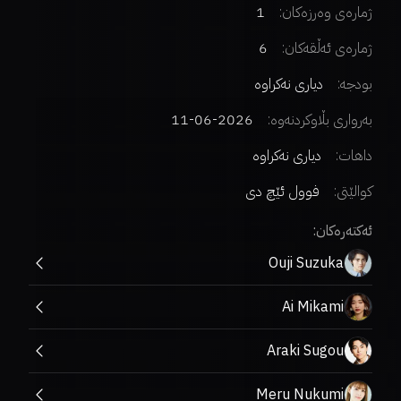
ژمارەی وەرزەکان:
1
ژمارەی ئەڵقەکان:
6
بودجە:
دیاری نەکراوە
بەرواری بڵاوکردنەوە:
2026-06-11
داهات:
دیاری نەکراوە
کوالێتی:
فوول ئێچ دی
ئەکتەرەکان:
Ouji Suzuka
Ai Mikami
Araki Sugou
Meru Nukumi