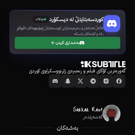
کوردسەبتایتڵ لە دیسکۆرد
چالاک
لەگەڵ ئەندامان و سەرپەرشتیارانی کوردسەبتایتڵ ڕاوبۆچوونەکان ئاڵووگۆڕ
بکە و کێشەکان باسبکە.
بەشداری کردن
گەورەترین کۆگای فیلم و زنجیرەی ژێرنووسکراوی کوردی
گەشەپێدەر
بەشەکان