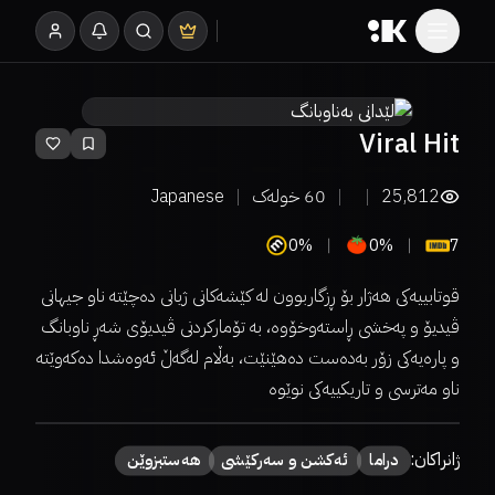
Viral Hit
25,812
60
خولەک
Japanese
0%
0%
7
قوتابییەکی هەژار بۆ ڕزگاربوون لە کێشەکانی ژیانی دەچێتە ناو جیهانی
ڤیدیۆ و پەخشی ڕاستەوخۆوە، بە تۆمارکردنی ڤیدیۆی شەڕ ناوبانگ
و پارەیەکی زۆر بەدەست دەهێنێت، بەڵام لەگەڵ ئەوەشدا دەکەوێتە
ناو مەترسی و تاریکییەکی نوێوە
ژانراکان:
دراما
ئەکشن و سەرکێشی
هەستبزوێن