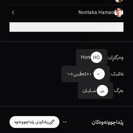
Noritaka Hamao
بینینی زیاتر
وەرگێڕان
:
Honi
HO
تەکنیک
:
˙⋆⟡ئـەڤـیـن⟡⋆˙
˙⋆
بەرگ
:
شـــایـــان
شـ
پێداچوونەوەکان
زیادکردنی پێداچوونەوە