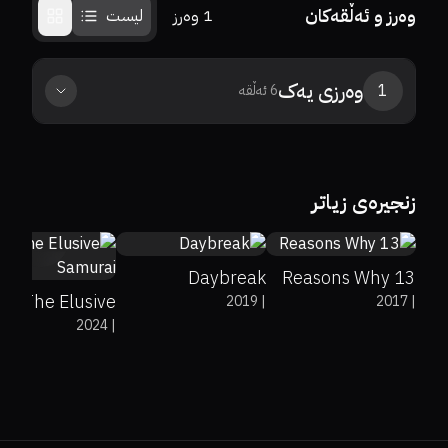
وەرز و ئەڵقەکان
1
وەرز
لیست
وەرزی
یەک
1
6
ئەڵقە
0%
0%
6.7
0%
0%
7.8
زنجیرەی زیاتر
0%
0%
0
Daybreak
13 Reasons Why
The Elusive
2019
|
2017
|
2024
|
Samurai