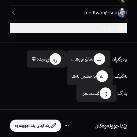
Lee Kwang-soo
بینینی زیاتر
وەرگێڕان
:
شانۆ بورهان
ڕوەیدە🐰
شا
ڕو
تەکنیک
:
بەخشین تەها
بە
بەرگ
:
ئیسماعیل
ئی
پێداچوونەوەکان
زیادکردنی پێداچوونەوە