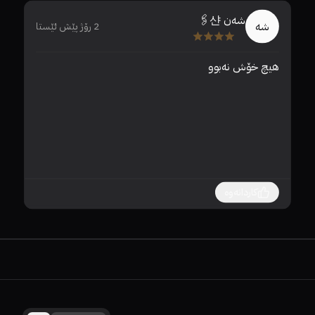
شەن 샨🖇️
شە
2 رۆژ پێش ئێستا
هیچ خۆش نەبوو 
زور
کاردانەوە