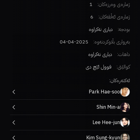
ژمارەی وەرزەکان:
1
ژمارەی ئەڵقەکان:
6
بودجە:
دیاری نەکراوە
بەرواری بڵاوکردنەوە:
2025-04-04
داهات:
دیاری نەکراوە
کوالێتی:
فوول ئێچ دی
ئەکتەرەکان:
Park Hae-soo
Shin Min-a
Lee Hee-jun
Kim Sung-kyun