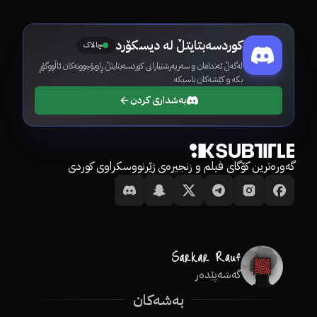
کوردسەبتایتڵ لە دیسکۆرد
چالاک
لەگەڵ ئەندامان و سەرپەرشتیارانی کوردسەبتایتڵ ڕاوبۆچوونەکان ئاڵووگۆڕ
بکە و کێشەکان باسبکە.
بەشداری کردن
گەورەترین کۆگای فیلم و زنجیرەی ژێرنووسکراوی کوردی
گەشەپێدەر
بەشەکان