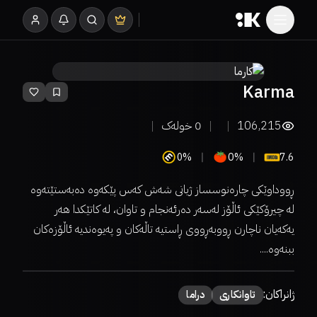
Karma
106,215
0
خولەک
0%
0%
7.6
ڕووداوێکی چارەنوسساز ژیانی شەش کەس پێکەوە دەبەستێتەوە
لە چیرۆکێکی ئاڵۆز لەسەر دەرئەنجام و تاوان، لە کاتێکدا هەر
یەکەیان ناچارن ڕووبەڕووی ڕاستیە تاڵەکان و پەیوەندیە ئاڵۆزەکان
ببنەوە....
ژانراکان:
تاوانکاری
دراما