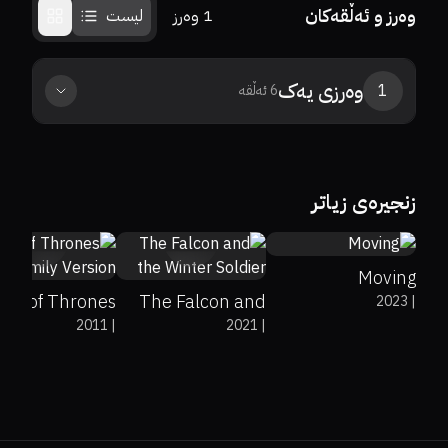
وەرز و ئەڵقەکان
1
وەرز
لیست
وەرزی
یەک
1
6
ئەڵقە
7.2
زنجیرەی زیاتر
0%
0%
9.3
7.2
Moving
me of Thrones
The Falcon and
2023
|
2011
|
2021
|
 Family Version
the Winter Soldier