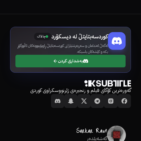
کوردسەبتایتڵ لە دیسکۆرد
چالاک
لەگەڵ ئەندامان و سەرپەرشتیارانی کوردسەبتایتڵ ڕاوبۆچوونەکان ئاڵووگۆڕ
بکە و کێشەکان باسبکە.
بەشداری کردن
گەورەترین کۆگای فیلم و زنجیرەی ژێرنووسکراوی کوردی
گەشەپێدەر