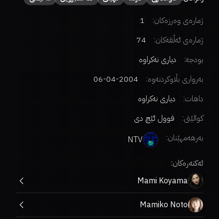
ژمارەی وەرزەکان:
1
ژمارەی ئەڵقەکان:
74
بودجە:
دیاری نەکراوە
بەرواری بڵاوکردنەوە:
2004-04-06
داهات:
دیاری نەکراوە
کوالێتی:
فوول ئێچ دی
بەرهەمهێنان:
NTV
ئەکتەرەکان:
Mami Koyama
Mamiko Noto