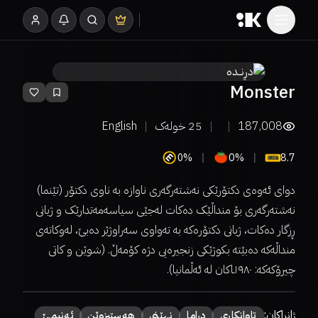
Monster
187,008
25
خولەک
English
0%
0%
8.7
دوای ئەوەی دکتۆرێکی نەشتەرگەری ناوازە بە ناوی دکتۆر (تێنما)
نەشتەرگەری بۆ منداڵێک دەکات لەجێی سیاسەمەتدارێک و ژیانی
ڕزگار دەکات، ژیانی دکتۆرەکە بە تەواوی سەراوژێر دەبێ، لەوکاتەی
منداڵەکە دەبێتە بکوژێکی زنجیرەیی دژە کۆمەڵ. (شوێن و کاتی
چیرۆکەکە: ۱۹۸۰ـاکان لە ئەڵمانیا).
ژانراکان:
تاوانکاری
دراما
نهێنی
هەستبزوێن
ئەنیمێ