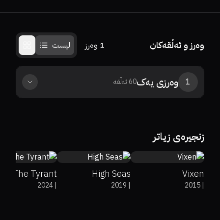
وەرز و ئەڵقەکان
1
وەرز
لیست
وەرزی
یەک
1
60
ئەڵقە
0%
0%
6.8
0%
0%
7.1
زنجیرەی زیاتر
7
The Tyrant
High Seas
Vixen
2024
|
2019
|
2015
|