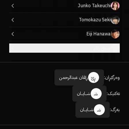
Junko Takeuchi
Tomokazu Seki
Eiji Hanawa
بینینی زیاتر
وەرگێڕان
:
ڕێڤان عبدالرحمن
ڕێ
تەکنیک
:
شـــایـــان
شـ
بەرگ
:
شـــایـــان
شـ