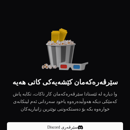
سێرڤەرەکەمان کێشەیەکی کاتی هەیە
وا دیارە لە ئێستادا سێرڤەرەکەمان کار ناکات، تکایە پاش
کەمێکی دیکە هەوڵبدەرەوە یاخود سەردانی ئەم لینکانەی
خوارەوە بکە بۆ دەستکەوتنی نوێترین زانیاریەکان
سێرڤەری Discord