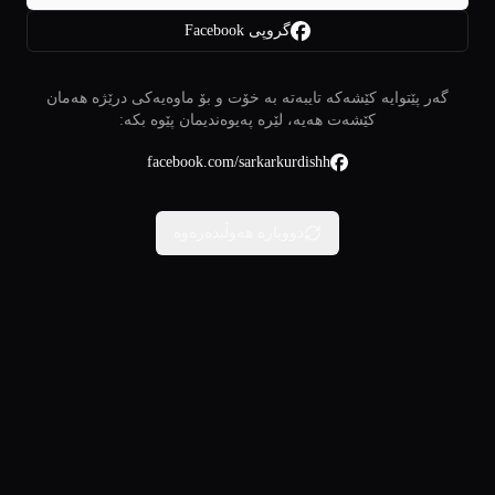
گروپی Facebook
گەر پێتوایە کێشەکە تایبەتە بە خۆت و بۆ ماوەیەکی درێژە هەمان
کێشەت هەیە، لێرە پەیوەندیمان پێوە بکە:
facebook.com/sarkarkurdishh
دووبارە هەوڵبدەرەوە