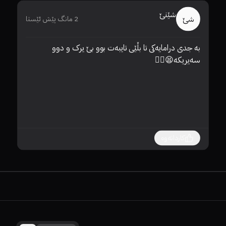
شێنێ
شێ
2 مانگ پێش ئێستا
بە جدی درامایەکی تا بڵێی تایبەت بوو بێ یرک و دوو 
سەیریکە😫❤️‍🔥
کاردانەوە