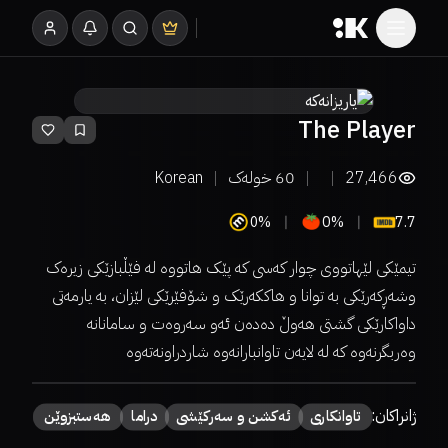
The Player
27,466
60
خولەک
Korean
0%
0%
7.7
تیمێکی لێهاتووی چوار کەسی کە پێک هاتووە لە فێڵبازێکی زیرەک
وشەڕکەرێکی بە توانا و هاککەرێک و شۆفێرێکی لێزان، بە یارمەتی
داواکارێکی گشتی هەوڵ دەدەن ئەو سەروەت و سامانانە
وەربگرنەوە کە لە لایەن تاوانبارانەوە شاردراونەتەوە
ژانراکان:
تاوانکاری
ئەکشن و سەرکێشی
دراما
هەستبزوێن