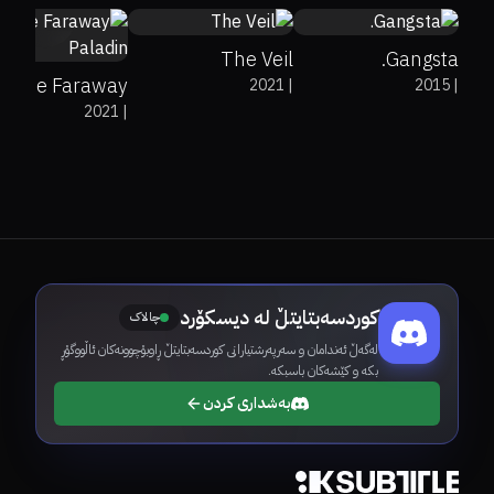
The Veil
Gangsta.
The Faraway
2021
|
2015
|
2021
|
Paladin
کوردسەبتایتڵ لە دیسکۆرد
چالاک
لەگەڵ ئەندامان و سەرپەرشتیارانی کوردسەبتایتڵ ڕاوبۆچوونەکان ئاڵووگۆڕ
بکە و کێشەکان باسبکە.
بەشداری کردن