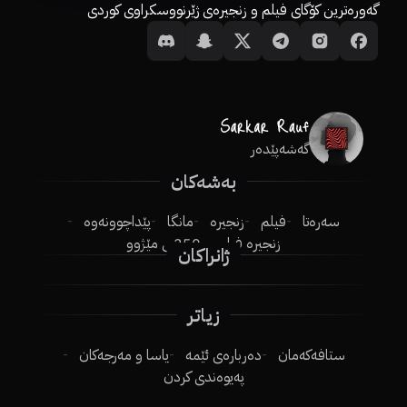
گەورەترین کۆگای فیلم و زنجیرەی ژێرنووسکراوی کوردی
گەشەپێدەر
بەشەکان
سەرەتا
فیلم
زنجیرە
مانگا
پێداچوونەوە
زنجیرە فیلم
250ـی مێژوو
ژانراکان
زیاتر
ستافەکەمان
دەربارەی ئێمە
یاسا و مەرجەکان
پەیوەندی کردن