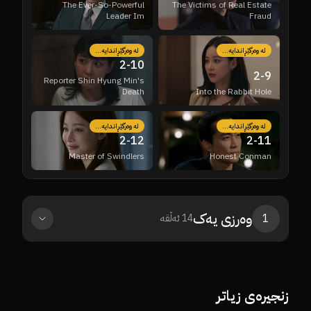
The Ever-So-Powerful
The Victims of Real Estate
Leader Im
Fraud
لە وەرگێڕاندایە...
لە وەرگێڕاندایە...
2
-
10
2
-
9
Reporter Shin Hyung Min's
Death
Into the Rabbit Hole
لە وەرگێڕاندایە...
لە وەرگێڕاندایە...
2
-
12
2
-
11
Master of Swindlers
Honest Conman
وەرزی
یەک
1
14
ئەڵقە
0%
0%
7.6
0%
0%
7.3
زنجیرەی زیاتر