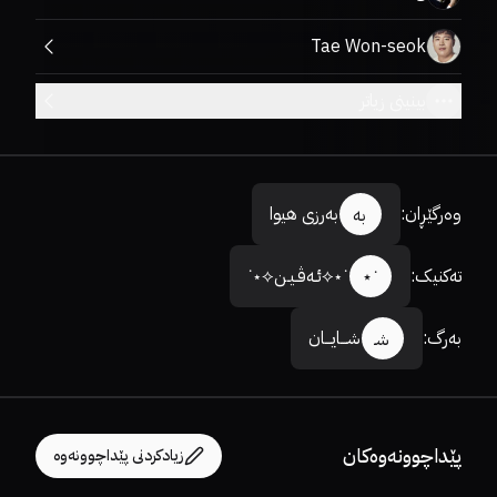
Tae Won-seok
بینینی زیاتر
وەرگێڕان
:
بەرزی هیوا
بە
تەکنیک
:
˙⋆⟡ئـەڤـیـن⟡⋆˙
˙⋆
بەرگ
:
شـــایـــان
شـ
پێداچوونەوەکان
زیادکردنی پێداچوونەوە