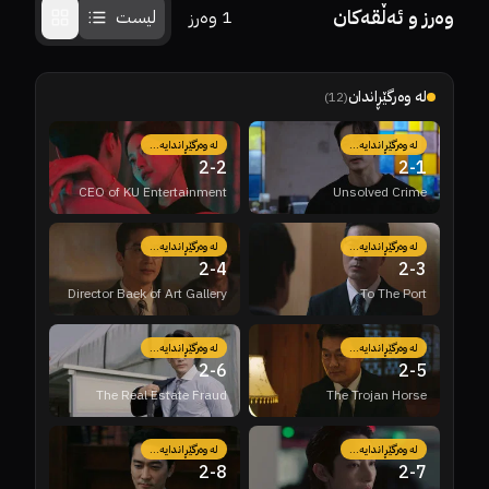
وەرز و ئەڵقەکان
1
وەرز
لیست
لە وەرگێڕاندان
)
12
(
لە وەرگێڕاندایە...
لە وەرگێڕاندایە...
2
-
2
2
-
1
CEO of KU Entertainment
Unsolved Crime
لە وەرگێڕاندایە...
لە وەرگێڕاندایە...
2
-
4
2
-
3
Director Baek of Art Gallery
To The Port
لە وەرگێڕاندایە...
لە وەرگێڕاندایە...
2
-
6
2
-
5
The Real Estate Fraud
The Trojan Horse
لە وەرگێڕاندایە...
لە وەرگێڕاندایە...
2
-
8
2
-
7