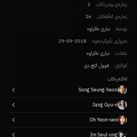
ژمارەی وەرزەکان:
2
ژمارەی ئەڵقەکان:
26
بودجە:
دیاری نەکراوە
بەرواری بڵاوکردنەوە:
2018-09-29
داهات:
دیاری نەکراوە
کوالێتی:
فوول ئێچ دی
ئەکتەرەکان:
Song Seung-heon
Jang Gyu-ri
Oh Yeon-seo
Im Seul-ong