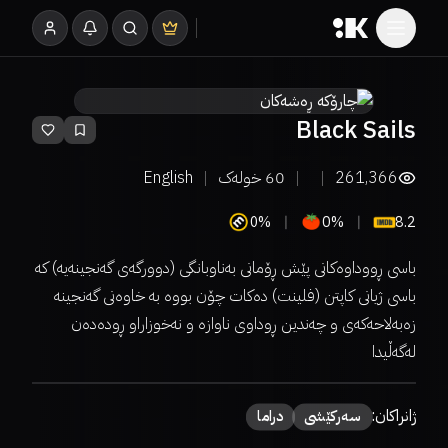
Black Sails
261,366
60
خولەک
English
0%
0%
8.2
باسی ڕووداوه‌كانی پێش ڕۆمانی به‌ناوبانگی (دوورگه‌ی گه‌نجینه‌یه‌) کە
باسی ژیانی كاپتن (فلینت) ده‌كات چۆن بووه‌ به‌ خاوه‌نی گه‌نجینه‌
زه‌به‌لاحه‌كه‌ی و چەندین ڕوداوی ناوازە و نەخوزاراو ڕودەدەن
لەگەڵیدا
ژانراکان:
سەركێشی
دراما