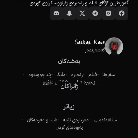
گەورەترین کۆگای فیلم و زنجیرەی ژێرنووسکراوی کوردی
گەشەپێدەر
بەشەکان
سەرەتا
فیلم
زنجیرە
مانگا
پێداچوونەوە
زنجیرە فیلم
250ـی مێژوو
ژانراکان
زیاتر
ستافەکەمان
دەربارەی ئێمە
یاسا و مەرجەکان
پەیوەندی کردن