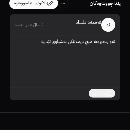
پێداچوونەوەکان
زیادکردنی پێداچوونەوە
ئەحمەد دلشاد
ئە
2 ساڵ پێش ئێستا
ئەو زنجیرەیە هیچ دیمەنێکی نەشیاوی تێدایە
بم
کاردانەوە