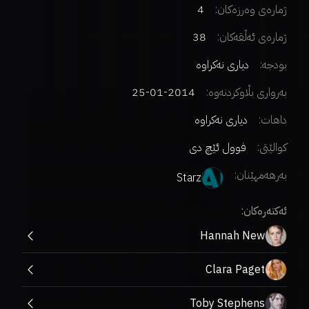
ژمارەی وەرزەکان:
4
ژمارەی ئەڵقەکان:
38
بودجە:
دیاری نەکراوە
بەرواری بڵاوکردنەوە:
2014-01-25
داهات:
دیاری نەکراوە
کوالێتی:
فوول ئێچ دی
بەرهەمهێنان:
Starz
ئەکتەرەکان:
Hannah New
Clara Paget
Toby Stephens