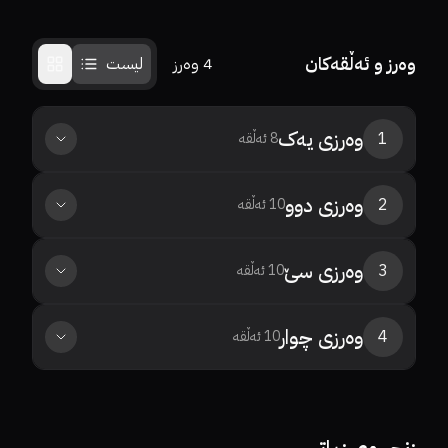
وەرز و ئەڵقەکان
4
وەرز
لیست
وەرزی
یەک
1
8
ئەڵقە
وەرزی
دوو
2
10
ئەڵقە
وەرزی
سێ
3
10
ئەڵقە
وەرزی
چوار
4
10
ئەڵقە
0%
0%
7.9
9