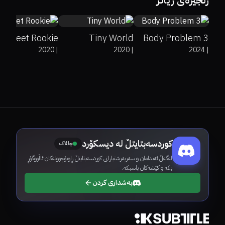
زنجیرەی زیاتر
7.7
kstreet Rookie
Tiny World
3 Body Problem
2020
|
2020
|
2024
|
کوردسەبتایتڵ لە دیسکۆرد
چالاک
لەگەڵ ئەندامان و سەرپەرشتیارانی کوردسەبتایتڵ ڕاوبۆچوونەکان ئاڵووگۆڕ
بکە و کێشەکان باسبکە.
بەشداری کردن