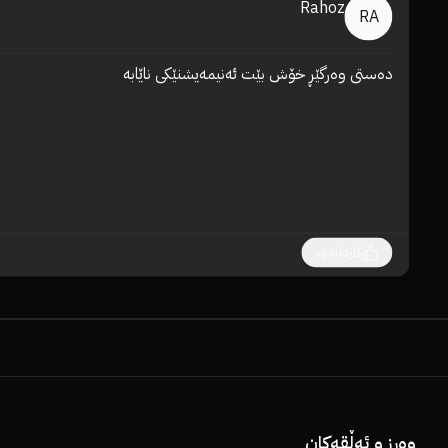
Rahoz
RA
دەستی وەرگێڕ خۆش بێت ئەنیمەیشنێکی ناێابە
کاردانەوە
وەرز و ئەڵقەکان