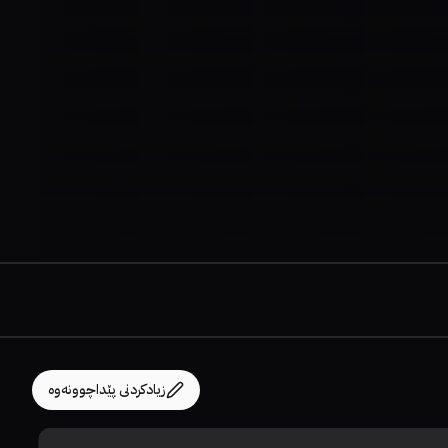
زیادکردنی پێداچوونەوە