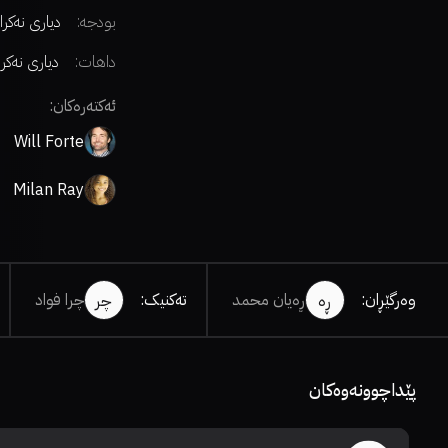
بودجە:
دیاری نەکرا
داهات:
دیاری نەکر
ئەکتەرەکان:
Will Forte
Milan Ray
وەرگێڕان
:
ڕەیان محمد
تەکنیک
:
چرا فواد
ڕە
چر
پێداچوونەوەکان