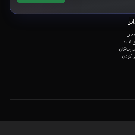
اتر
مان
 ئێمە
مەرجەکان
ی کردن