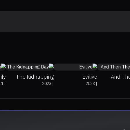
9.3
0%
0%
9.1
0%
0%
8.5
ily
The Kidnapping
Evilive
And Th
11
|
2023
|
2023
|
ion
Day