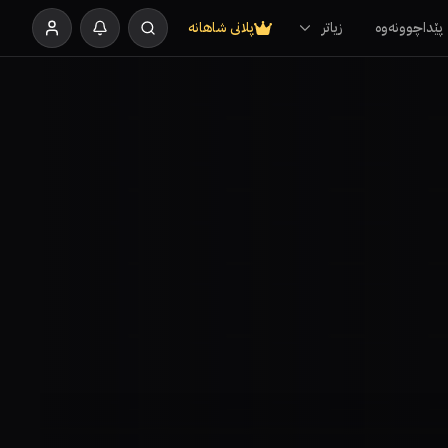
پێداچوونەوە
زیاتر
پلانی شاهانە