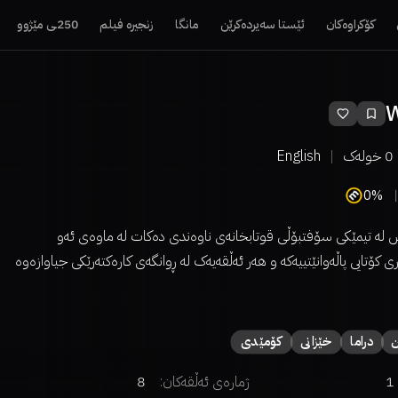
کۆکراوەکان
ئێستا سەیردەکرێن
مانگا
زنجیرە فیلم
250ـی مێژوو
W
0
خولەک
English
0%
س لە تیمێکی سۆفتبۆڵی قوتابخانەی ناوەندی دەکات لە ماوەی ئەو
 کۆتایی پاڵەوانێتییەکە و هەر ئەڵقەیەک لە ڕوانگەی کارەکتەرێکی جیاوازەوە
دراما
خێزانی
كۆمێدی
1
ژمارەی ئەڵقەکان:
8