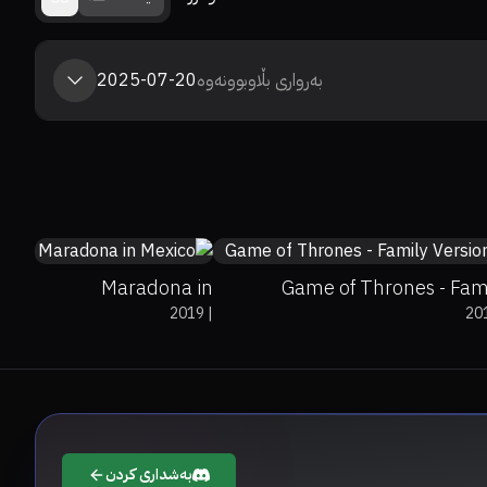
بەرواری بڵاوبوونەوە
2025-07-20
7.3
0%
0%
Maradona in
Game of Thrones - Fam
2019
|
20
Mexico
Vers
بەشداری کردن