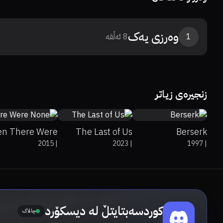
وەرزی
یەک
1
8
ئەڵقە
0%
0%
8
0%
0%
8.7
زنجیرەی زیاتر
95%
96%
8.7
en There Were
The Last of Us
Berserk
2015
|
2023
|
1997
|
None
کوردسەبتایتڵ لە دیسکۆرد
چالاک