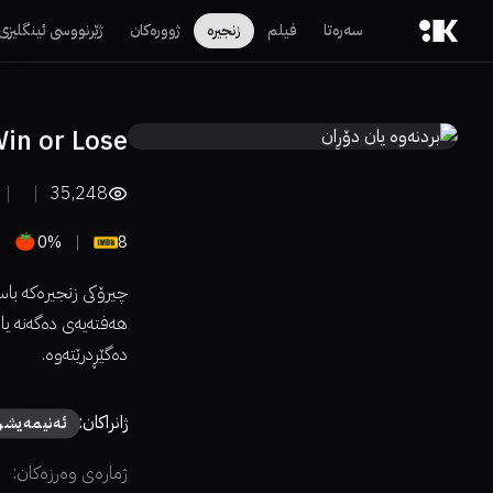
سەرەتا
فیلم
زنجیرە
ژوورەکان
ژێرنووسی ئینگلیزی
in or Lose
35,248
0%
8
چیرۆکی زنجیرەکە با
هەفتەیەی دەگەنە یاری
دەگێڕدرێتەوە.
ژانراکان:
ئەنیمەیشن
ژمارەی وەرزەکان: