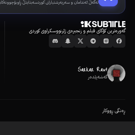
لەگەڵ ئەندامان و سەرپەرشتیارانی کوردسەبتایتڵ ڕاوبۆچوونەکان
گەورەترین کۆگای فیلم و زنجیرەی ژێرنووسکراوی کوردی
گەشەپێدەر
ڕەنگی ڕووکار