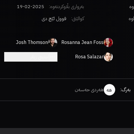
وە
بەرواری بڵاوکردنەوە:
2025-02-19
اوە
کوالێتی:
فوول ئێچ دی
Josh Thomson
Rosanna Jean Foss
Rosa Salazar
بینینی زیاتر
بەرگ
:
هەردی حەسەن
هە