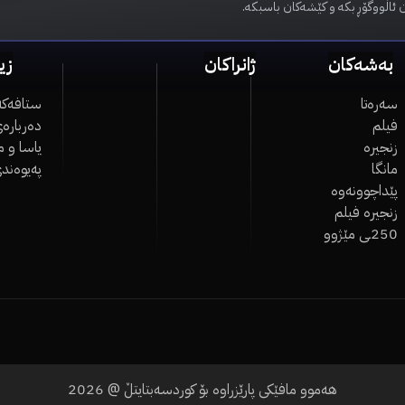
 ئاڵووگۆڕ بکە و کێشەکان باسبکە.
بەشەکان
ژانراکان
زی
سەرەتا
ستافەکە
فیلم
دەربارەی
زنجیرە
یاسا و 
مانگا
پەیوەند
پێداچوونەوە
زنجیرە فیلم
250ـی مێژوو
هەموو مافێکی پارێزراوە بۆ کوردسەبتایتڵ @
2026