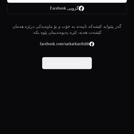
گروپی Facebook
گەر پێتوایە کێشەکە تایبەتە بە خۆت و بۆ ماوەیەکی درێژە هەمان
کێشەت هەیە، لێرە پەیوەندیمان پێوە بکە:
facebook.com/sarkarkurdishh
دووبارە هەوڵبدەرەوە