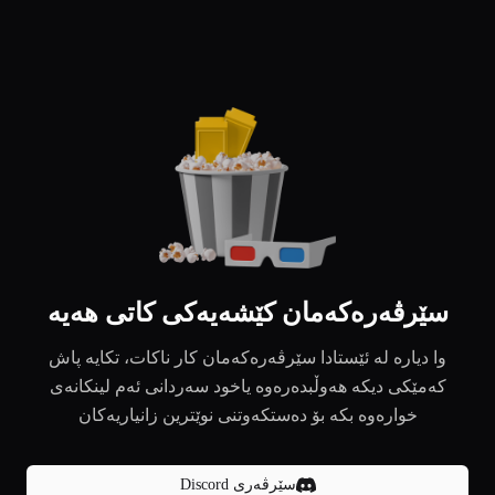
سێرڤەرەکەمان کێشەیەکی کاتی هەیە
وا دیارە لە ئێستادا سێرڤەرەکەمان کار ناکات، تکایە پاش
کەمێکی دیکە هەوڵبدەرەوە یاخود سەردانی ئەم لینکانەی
خوارەوە بکە بۆ دەستکەوتنی نوێترین زانیاریەکان
سێرڤەری Discord