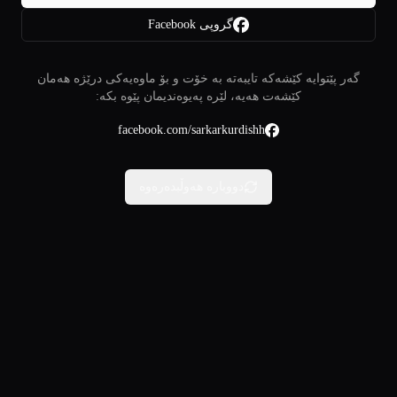
گروپی Facebook
گەر پێتوایە کێشەکە تایبەتە بە خۆت و بۆ ماوەیەکی درێژە هەمان
کێشەت هەیە، لێرە پەیوەندیمان پێوە بکە:
facebook.com/sarkarkurdishh
دووبارە هەوڵبدەرەوە