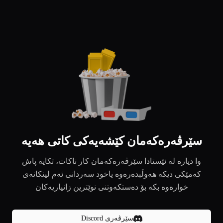
سێرڤەرەکەمان کێشەیەکی کاتی هەیە
وا دیارە لە ئێستادا سێرڤەرەکەمان کار ناکات، تکایە پاش
کەمێکی دیکە هەوڵبدەرەوە یاخود سەردانی ئەم لینکانەی
خوارەوە بکە بۆ دەستکەوتنی نوێترین زانیاریەکان
سێرڤەری Discord