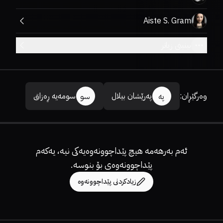
Aiste S. Gram
بینینی زیاتر
وەرگێڕان
:
پەرێشان بیلال
سومەیە ڕەزاق
پە
سو
ئەم بەرهەمە هیچ پێداچوونەوەیەکی نیە، یەکەم
پێداچوونەوەی بۆ بنوسە.
زیادکردنی پێداچوونەوە