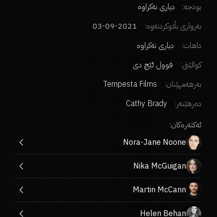
بودجە:
دیاری نەکراوە
بەرواری بڵاوکردنەوە:
2021-09-03
داهات:
دیاری نەکراوە
کوالێتی:
فوول ئێچ دی
بەرهەمهێنان:
Tempesta Films
دەرهێنەر
:
Cathy Brady
ئەکتەرەکان:
Nora-Jane Noone
Nika McGuigan
Martin McCann
Helen Behan