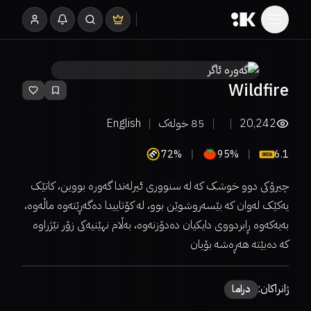
Wildfire
20,242
85
خولەک
English
72%
95%
6.1
‎چیرۆکی دوو خوشک کە لە سنووری ئیرلەندا گەورە بووین، کاتێک
یەکێک لەوان کە بێسەروشوێن بوو، لە کۆتاییدا دەگەڕێتەوە ماڵەوە،
بەیەکەوە ڕابردووی دایکیان دەدۆزنەوە، بەڵام نهێنیەکی زۆر نێژراوە
کە دەبێتە هەڕەشە بۆیان
ژانراکان:
دراما