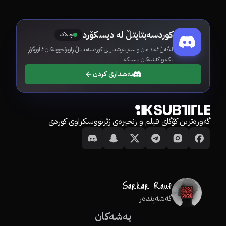
کوردسەبتایتڵ لە دیسکۆرد
چالاک
لەگەڵ ئەندامان و سەرپەرشتیارانی کوردسەبتایتڵ ڕاوبۆچوونەکان ئاڵووگۆڕ
بکە و کێشەکان باسبکە.
بەشداری کردن
گەورەترین کۆگای فیلم و زنجیرەی ژێرنووسکراوی کوردی
گەشەپێدەر
بەشەکان