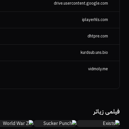
drive.usercontent.google.com
iplayerhls.com
dhtpre.com
kurdsub.uns.bio
vidmoly.me
63%
66%
7
33%
22%
6
22%
30%
5.2
فیلمی زیاتر