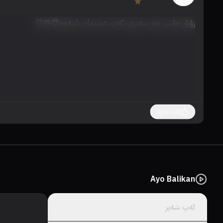
زۆۆر خۆش بوو سەیری بکەن پەشیمان نابنەوە😍🫶🏻
کاردانەوە
Ayo Balikan
ئەپ شەیر