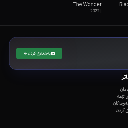
The Wonder
Bla
2022
|
بەشداری کردن
اتر
مان
 ئێمە
مەرجەکان
ی کردن