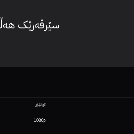
سێرڤەرێک هەڵبژ
کوالێتی
1080p