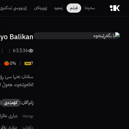
سەرەتا
فیلم
زنجیرە
ژوورەکان
ژێرنووسی ئینگلیزی
yo Balikan
63,536
0%
7
سلاتان تەنها سێ ڕۆ
ئەکەوێتەوە، هەوڵ ئە
ژانراکان:
كۆمێدی
بودجە:
دیاری نەکرا
داهات:
دیاری نەکر