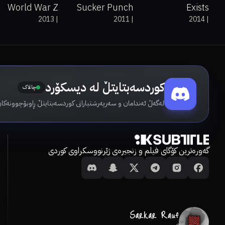
World War Z
Sucker Punch
Exists
2013
|
2011
|
2014
|
کوردسەبتایتڵ لە دیسکۆرد
چالاک
لەگەڵ ئەندامان و سەرپەرشتیارانی کوردسەبتایتڵ ڕاوبۆچوونەکان
گەورەترین کۆگای فیلم و زنجیرەی ژێرنووسکراوی کوردی