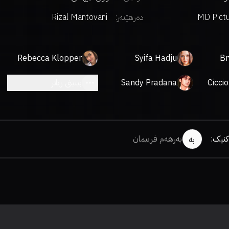
MD Pict
دەرهێنەر
:
Rizal Mantovani
Rebecca Klopper
Syifa Hadju
Br
Cicci
Sandy Pradana
بینینی زیاتر
کنیک
:
بەرهەم فرییمان
بە