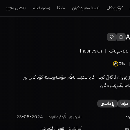
کۆکراوەکان
ئێستا سەیردەکرێن
مانگا
زنجیرە فیلم
250ـی مێژوو
A
86
خولەک
Indonesian
0%
ژ ژووان لەگەڵ کچان ئەبەستێت بەڵام خۆشەویستە کۆنەکەی بیر
دا بگەڕێتەوە لای
دراما
ڕۆمانسی
وە
بەرواری بڵاوکردنەوە:
2024-05-23
اوە
کوالێتی:
فوول ئێچ دی