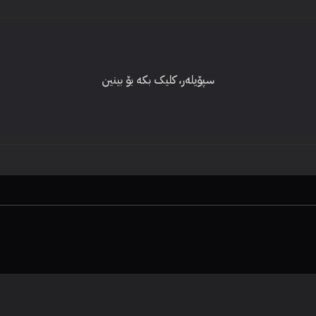
سپۆیلەر، کلیک بکە بۆ بینین