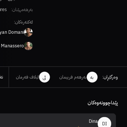
بەرهەمهێنان:
ures
ئەکتەرەکان:
yan Domani
o Manassero
وەرگێڕان
:
بەرهەم فرییمان
ئیلاف فەرمان
تە
بە
ئی
پێداچوونەوەکان
Dina
DI