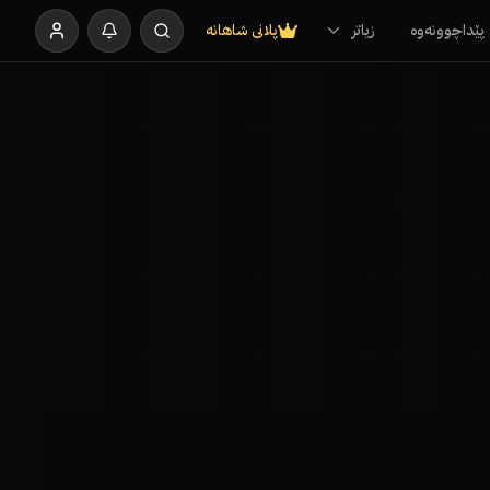
پێداچوونەوە
زیاتر
پلانی شاهانە