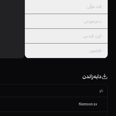
ڤید مۆڵى
ستریمویش
ئێرن ڤیدس
فایلمون
دابەزاندن
ناو
filemoon.sx