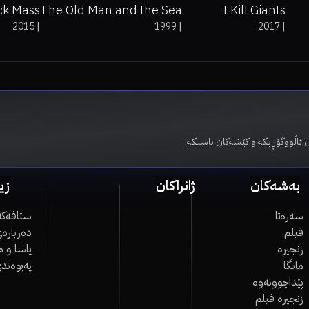
ck Mass
The Old Man and the Sea
I Kill Giants
2015
|
1999
|
2017
|
 ئاڵووگۆڕ بکە و کێشەکان باسبکە.
بەشەکان
ژانراکان
زی
سەرەتا
ستافەکە
فیلم
دەربارەی
زنجیرە
یاسا و 
مانگا
پەیوەند
پێداچوونەوە
زنجیرە فیلم