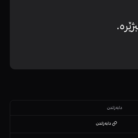
ێرە.
دابەزاندن
دابەزاندن