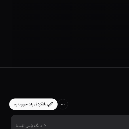
زیادکردنی پێداچوونەوە
9 مانگ پێش ئێستا