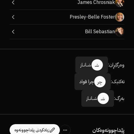
James Chrosniak
Presley-Belle Foster
Bill Sebastian
وەرگێڕان
:
شــانــاز
شـ
تەکنیک
:
چرا فواد
چر
بەرگ
:
شــانــاز
شـ
پێداچوونەوەکان
زیادکردنی پێداچوونەوە