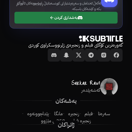
لەگەڵ ئەندامان و سەرپەرشتیارانی کوردسەبتایتڵ ڕاوبۆچوونەکان ئاڵووگۆڕ
بکە و کێشەکان باسبکە.
بەشداری کردن
گەورەترین کۆگای فیلم و زنجیرەی ژێرنووسکراوی کوردی
گەشەپێدەر
بەشەکان
سەرەتا
فیلم
زنجیرە
مانگا
پێداچوونەوە
زنجیرە فیلم
250ـی مێژوو
ژانراکان