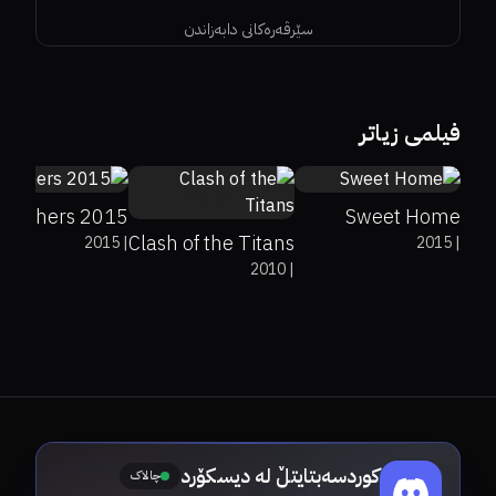
سێرڤەرەکانی دابەزاندن
56%
77%
5.6
5.2
فیلمی زیاتر
39%
27%
5.8
Brothers 2015
Sweet Home
Clash of the Titans
2015
|
2015
|
2010
|
کوردسەبتایتڵ لە دیسکۆرد
چالاک