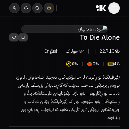
To Die Alone
22,710
84
خولەک
English
0%
0%
4.8
(ئێرڤینگ) بۆ ڕاکردن لە خەمۆکییەکانی دەچێتە شاخەوانی، لەوێ
تووشی برینێکی سەخت دەبێت کە گەڕیدەیەکی پزیشک یارمەتی
دەدات بۆ ڕزگاربوون لەو بازنە بێکۆتاییەی دارستانەکە، بەڵام
ڕاستییەکان بەو شێوەیە نین کە (ئێرڤینگ) وێنای دەکات و
چیرۆکەکەی دیوێکی تری تاریکی هەیە کە نایەوێت ڕووبەڕووی
ببێتەوە.