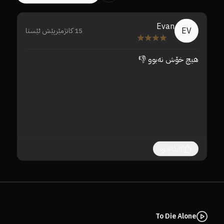
Evan
EV
15 کاتژمێرپێش ئێستا
هیچ خۆش نەبوو 👎
با
کاردانەوە
To Die Alone