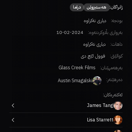
ژانراکان:
هەستبزوێن
دراما
بودجە:
دیاری نەکراوە
بەرواری بڵاوکردنەوە:
2024-02-10
داهات:
دیاری نەکراوە
کوالێتی:
فوول ئێچ دی
بەرهەمهێنان:
Glass Creek Films
دەرهێنەر
:
Austin Smagalski
ئەکتەرەکان:
James Tang
Lisa Starrett