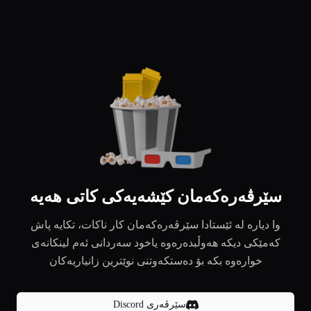
سێرڤەرەکەمان کێشەیەکی کاتی هەیە
وا دیارە لە ئێستادا سێرڤەرەکەمان کار ناکات، تکایە پاش
کەمێکی دیکە هەوڵبدەرەوە یاخود سەردانی ئەم لینکانەی
خوارەوە بکە بۆ دەستکەوتنی نوێترین زانیاریەکان
سێرڤەری Discord