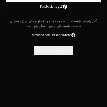
گروپی Facebook
گەر پێتوایە کێشەکە تایبەتە بە خۆت و بۆ ماوەیەکی درێژە هەمان
کێشەت هەیە، لێرە پەیوەندیمان پێوە بکە:
facebook.com/sarkarkurdishh
دووبارە هەوڵبدەرەوە