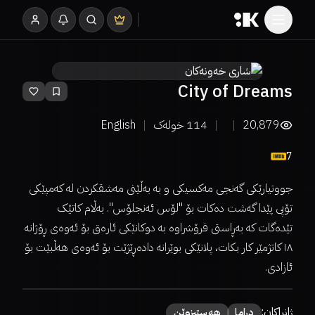
City of Dreams
20,879
114
خولەک
English
7
جووتیارێکی گەنجی مەکسیکی و بە بەڵێنی مەشقکردن لە کەمپێکی
تۆپی پێدا گەشت دەکات بۆ "لۆس ئەنجلۆس". بەڵام کاتێک
تێدەگات کە بەڕاستی فرۆشراوە بە دوکانێکی ئارەق بۆ ئەوەی ڕۆژانە
١٨ کاتژمێر کار بکات، پلانێکی بوێرانە دادەڕێژێت بۆ ئەوەی هەڵبێت بۆ
ئازادی.
ژانراکان:
دراما
هەستبزوێن