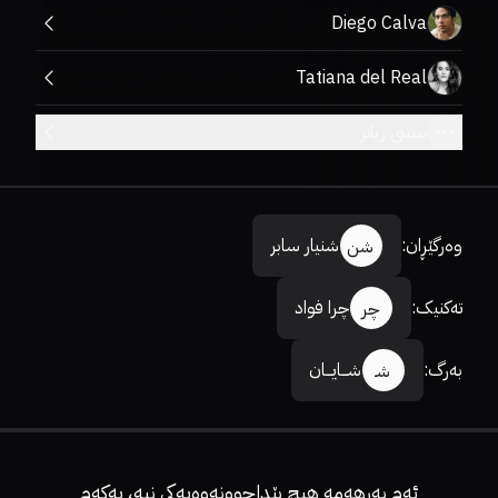
Diego Calva
Tatiana del Real
بینینی زیاتر
وەرگێڕان
:
شنیار سابر
شن
تەکنیک
:
چرا فواد
چر
بەرگ
:
شـــایـــان
شـ
ئەم بەرهەمە هیچ پێداچوونەوەیەکی نیە، یەکەم