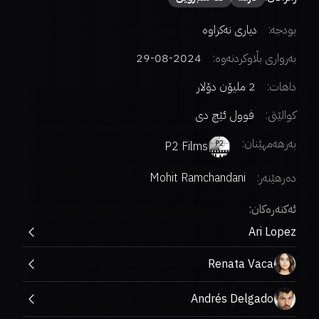
بودجە:
دیاری نەکراوە
بەرواری بڵاوکردنەوە:
2024-08-29
داهات:
2 ملیۆن دۆلار
کوالێتی:
فوول ئێچ دی
بەرهەمهێنان:
P2 Films
دەرهێنەر
:
Mohit Ramchandani
ئەکتەرەکان:
Ari Lopez
Renata Vaca
Andrés Delgado