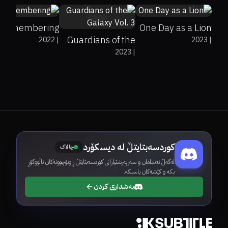
Remembering
One Day as a Lion
Guardians of the
2022
|
2023
|
2023
|
Galaxy Vol. 3
کوردسەبتایتڵ لە دیسکۆرد
چالاک
لەگەڵ ئەندامان و سەرپەرشتیارانی کوردسەبتایتڵ ڕاوبۆچوونەکان ئاڵووگۆڕ
بکە و کێشەکان باسبکە.
بەشداری کردن