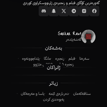
گەورەترین کۆگای فیلم و زنجیرەی ژێرنووسکراوی کوردی
گەشەپێدەر
بەشەکان
سەرەتا
فیلم
زنجیرە
مانگا
پێداچوونەوە
زنجیرە فیلم
250ـی مێژوو
ژانراکان
زیاتر
ستافەکەمان
دەربارەی ئێمە
یاسا و مەرجەکان
پەیوەندی کردن