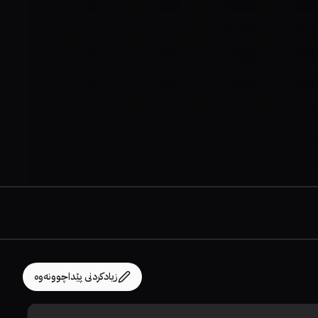
زیادکردنی پێداچوونەوە