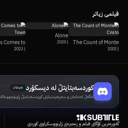
70%
6.2
فیلمی زیاتر
6.8
61%
73%
7.7
Alone
as Comes to
The Count of Monte
2020
|
2023
|
2002
|
Town
Cristo
کوردسەبتایتڵ لە دیسکۆرد
چالاک
لەگەڵ ئەندامان و سەرپەرشتیارانی کوردسەبتایتڵ ڕاوبۆچوونەکان
گەورەترین کۆگای فیلم و زنجیرەی ژێرنووسکراوی کوردی