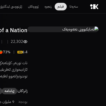
سەرەتا
فیلم
زنجیرە
ژوورەکان
ژێرنووسی ئینگلیزی
of a Nation
22,302
73%
6.4
ئازادیخوازی ئەفریقی
توندوتیژانەبوو لەلا
ژانراکان:
ژیاننامە
بودجە:
9 ملیۆن دۆلار