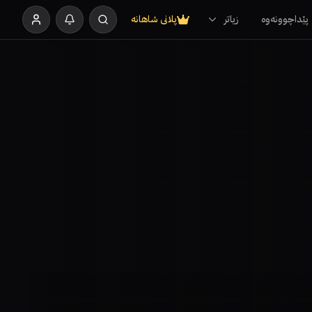
پێداچوونەوە
زیاتر
پلانی شاهانە