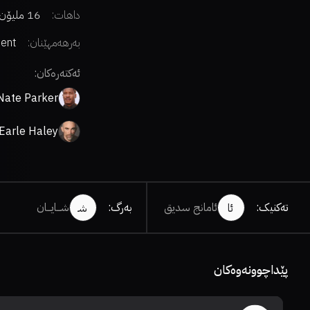
داهات:
16 ملیۆن دۆلار
بەرهەمهێنان:
ment
ئەکتەرەکان:
Nate Parker
 Earle Haley
تەکنیک
:
ئامانج سدیق
بەرگ
:
شـــایـــان
ئا
شـ
پێداچوونەوەکان