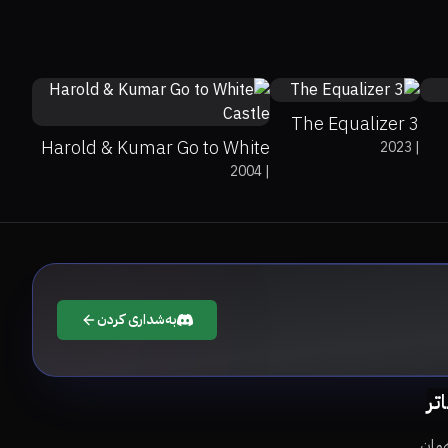
75%
7.1
64%
74%
7.1
The Equalizer 3
Harold & Kumar Go to White
2023
|
2004
|
Castle
بەشداری کردن
اتر
مان