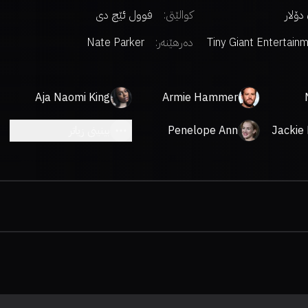
کوالێتی:
فوول ئێچ دی
Tiny Giant Entertain
دەرهێنەر
:
Nate Parker
Aja Naomi King
Armie Hammer
Jackie
Penelope Ann
بینینی زیاتر
Miller