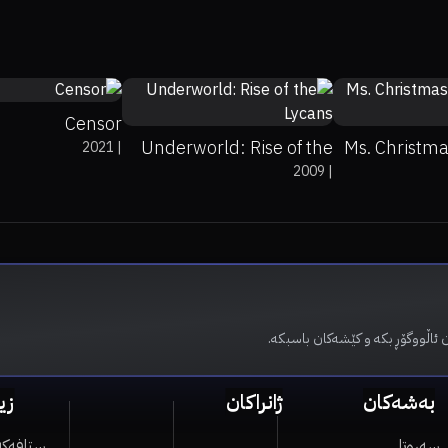
69%
85%
6.6
44%
30%
6.6
Censor
Underworld: Rise of the
Ms. Christm
2021
|
2009
|
Lycans
 ئاڵووگۆڕ بکە و کێشەکان باسبکە.
بەشەکان
ژانراکان
زی
سەرەتا
ستافەکە