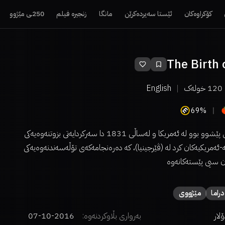
کۆکراوەکان
ئێستا سەیردەکرێن
مانگا
زنجیرە فیلم
250ـی مێژوو
The Birth 
120
خولەک
English
69%
نات تورنەر، کۆیلەیەکی پێشوو بوو لە ئەمریکا و لەساڵی 1831 دا سەرکردایەتی بزوتنەوەیەکی
ە-ئەمریکیەکان کرد لە (ڤێرجینیا)، کە دەرەنجامەکەی تۆڵەسەندنەوەیەکی
یەن سپی پێستەکانەوە
دراما
مێژووی
بەرواری بڵاوکردنەوە:
2016-10-07