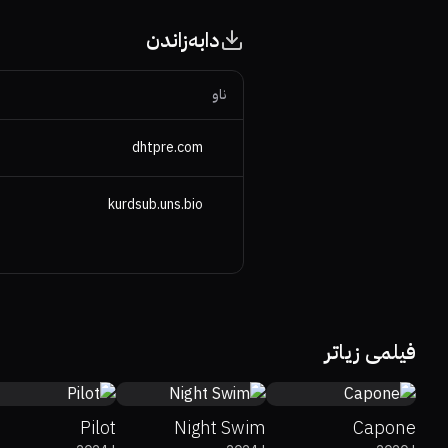
دابەزاندن
ناو
dhtpre.com
kurdsub.uns.bio
0%
0%
6.2
4.8
45%
5
فیلمی زیاتر
Pilot
Night Swim
Capone