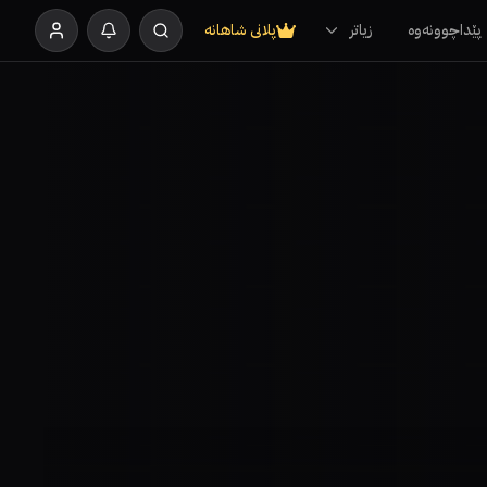
پێداچوونەوە
زیاتر
پلانی شاهانە