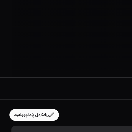
زیادکردنی پێداچوونەوە