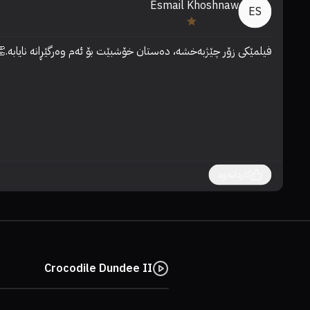
Esmail Khoshnaw
ES
فیلمێکی زۆر چێژبەخشە، دەستان خۆشبێت بۆ ئەم وەرگێڕانە نایابە.
کاردانەوە
Crocodile Dundee II