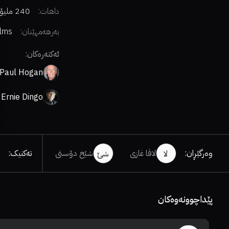
داهات:
240 ملیۆن دۆلار
بەرهەمهێنان:
ilms
ئەکتەرەکان:
Paul Hogan
Ernie Dingo
وەرگێڕان
:
لاڤا غازی
شێخ دۆستی
تەکنیک
:
لا
شێ
پێداچوونەوەکان