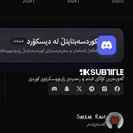
2024
|
2024
|
2020
|
کوردسەبتایتڵ لە دیسکۆرد
چالاک
لەگەڵ ئەندامان و سەرپەرشتیارانی کوردسەبتایتڵ ڕاوبۆچوونەکان
گەورەترین کۆگای فیلم و زنجیرەی ژێرنووسکراوی کوردی
گەشەپێدەر