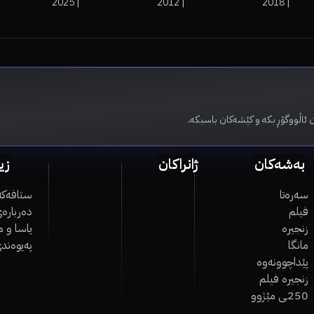
2025
|
2012
|
2018
|
 ئاڵووگۆڕ بکە و کێشەکان باسبکە.
بەشەکان
ژانراکان
زی
سەرەتا
ستافەکە
فیلم
دەربارەی
زنجیرە
یاسا و 
مانگا
پەیوەند
پێداچوونەوە
زنجیرە فیلم
250ـی مێژوو