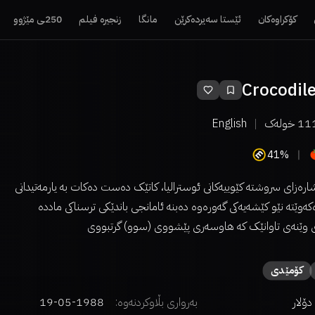
کۆکراوەکان
ئێستا سەیردەکرێن
مانگا
زنجیرە فیلم
250ـی مێژوو
Crocodil
11
خولەک
English
41%
ارەزای سروشتە کێوییەکانی ئوسترالیا، کاتێک دەست دەکات بە یارمەتیدانی
ێتە نێو کێشەیەکی گەورەوە دەبنە ئامانجی باندێکی ترسناکی ماددە
وێنەی تاوانێک کە هاوسەری پێشووی (سوو) گرتبووی
كۆمێدی
بەرواری بڵاوکردنەوە:
1988-05-19