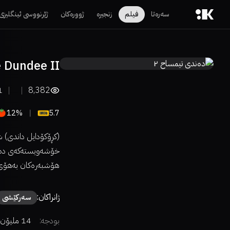
سەرەتا
فیلم
زنجیرە
ژوورەکان
ژێرنووسی ئینگلیزی
e Dundee II
1
8,382
12%
5.7
(کڕۆکۆدایل داندی) ش
خۆشەویستەکەی دەکەو
هۆشبەرەکان بەهۆی 
ژانراکان:
سەركێشی
بودجە:
14 ملیۆن دۆلار