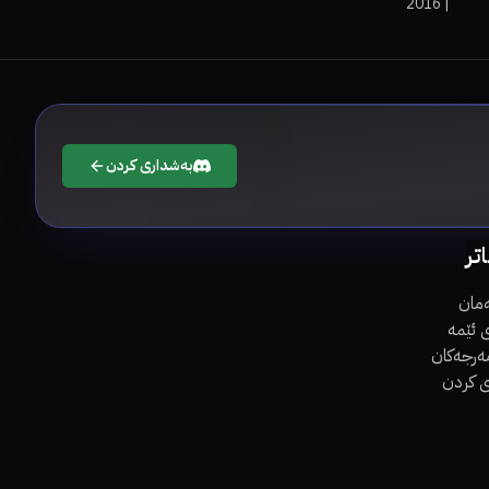
2016
|
بەشداری کردن
اتر
مان
 ئێمە
مەرجەکان
ی کردن