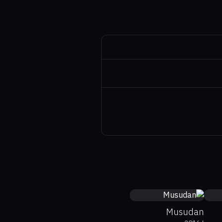
4.7
Musudan