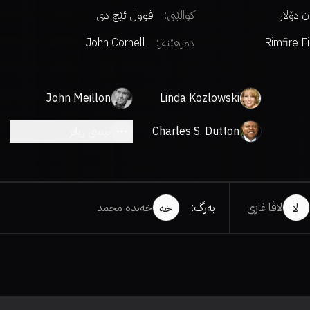
کوالێتی:
فوول ئێچ دی
Rimfire F
دەرهێنەر
:
John Cornell
John Meillon
Linda Kozlowski
Charles S. Dutton
بینینی زیاتر
لاڤا غازی
بەرگ
:
خەندە محمد
لا
خە