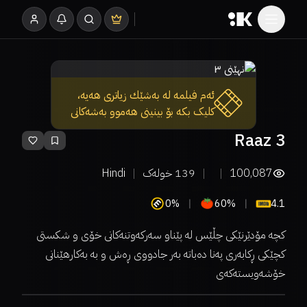
ئەم فیلمە لە بەشێك زیاتری هەیە،
کلیک بکە بۆ بینینی هەموو بەشەکانی
Raaz 3
100,087
139
خولەک
Hindi
0%
60%
4.1
كچه‌ مۆدێرنێكی چڵێس له‌ پێناو سه‌ركه‌وتنه‌كانی خۆی و شكستی
كچێكی ڕكابه‌ری په‌نا ده‌باته‌ به‌ر جادووی ڕه‌ش و بە بەکارهێنانی
خۆشه‌ویسته‌كه‌ی