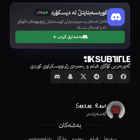
کوردسەبتایتڵ لە دیسکۆرد
چالاک
لەگەڵ ئەندامان و سەرپەرشتیارانی کوردسەبتایتڵ ڕاوبۆچوونەکان ئاڵووگۆڕ
بکە و کێشەکان باسبکە.
بەشداری کردن
گەورەترین کۆگای فیلم و زنجیرەی ژێرنووسکراوی کوردی
گەشەپێدەر
بەشەکان
سەرەتا
فیلم
زنجیرە
مانگا
پێداچوونەوە