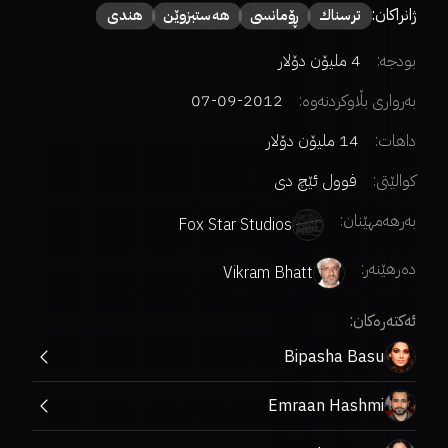
ژانراکان:
ترسناك
ڕۆمانسی
هەستبزوێن
هندی
بودجە:
4 ملیۆن دۆلار
بەرواری بڵاوکردنەوە:
2012-09-07
داهات:
14 ملیۆن دۆلار
کوالێتی:
فوول ئێچ دی
بەرهەمهێنان:
Fox Star Studios
دەرهێنەر
:
Vikram Bhatt
ئەکتەرەکان:
Bipasha Basu
Emraan Hashmi