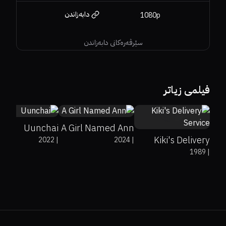
دابەزاندن
1080p
سێرڤەرەکانی دابەزاندن
30%
7.7
0%
0%
0
فیلمی زیاتر
83%
0%
7.8
Uunchai
A Girl Named Ann
Kiki's Delivery
2022
|
2024
|
1989
|
Service