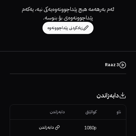
ئەم بەرهەمە هیچ پێداچوونەوەیەکی نیە، یەکەم
پێداچوونەوەی بۆ بنوسە.
زیادکردنی پێداچوونەوە
Raaz 3
دابەزاندن
ناو
کوالێتی
دابەزاندن
دابەزاندن
1080p