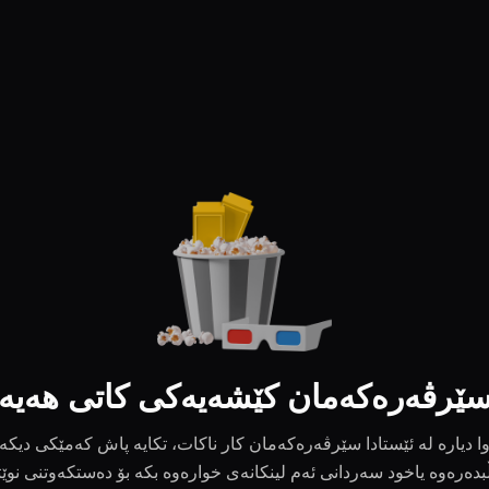
ێرڤەرەکەمان کێشەیەکی کاتی هەیە
ا دیارە لە ئێستادا سێرڤەرەکەمان کار ناکات، تکایە پاش کەمێکی دیکە
بدەرەوە یاخود سەردانی ئەم لینکانەی خوارەوە بکە بۆ دەستکەوتنی نوێ