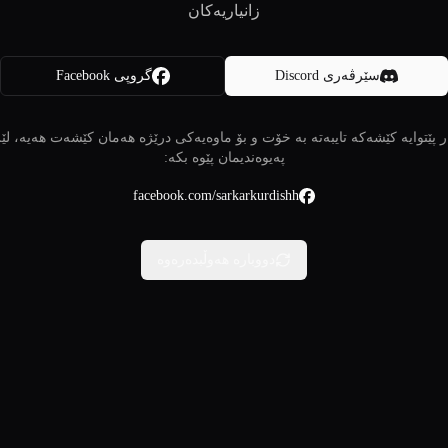
زانیاریەکان
سێرڤەری Discord
گروپی Facebook
 پێتوایە کێشەکە تایبەتە بە خۆت و بۆ ماوەیەکی درێژە هەمان کێشەت هەیە، لێ
پەیوەندیمان پێوە بکە:
facebook.com/sarkarkurdishh
دووبارە هەوڵبدەرەوە