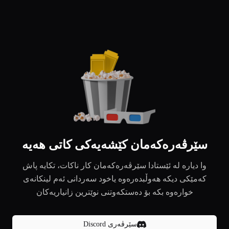
سێرڤەرەکەمان کێشەیەکی کاتی هەیە
وا دیارە لە ئێستادا سێرڤەرەکەمان کار ناکات، تکایە پاش
کەمێکی دیکە هەوڵبدەرەوە یاخود سەردانی ئەم لینکانەی
خوارەوە بکە بۆ دەستکەوتنی نوێترین زانیاریەکان
سێرڤەری Discord