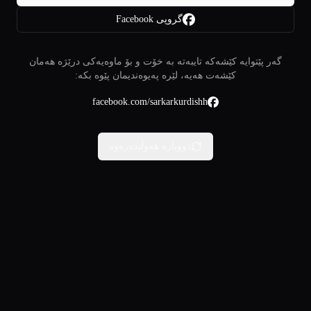
گروپی Facebook
گەر پێتوایە کێشەکە تایبەتە بە خۆت و بۆ ماوەیەکی درێژە هەمان
کێشەت هەیە، لێرە پەیوەندیمان پێوە بکە:
facebook.com/sarkarkurdishh
دووبارە هەوڵبدەرەوە