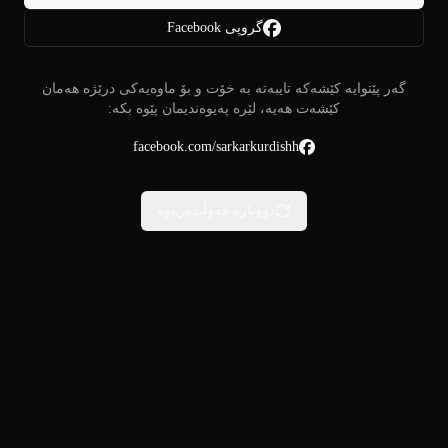
گروپی Facebook
گەر پێتوایە کێشەکە تایبەتە بە خۆت و بۆ ماوەیەکی درێژە هەمان
کێشەت هەیە، لێرە پەیوەندیمان پێوە بکە:
facebook.com/sarkarkurdishh
دووبارە هەوڵبدەرەوە