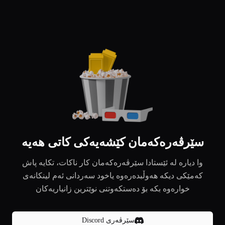
سێرڤەرەکەمان کێشەیەکی کاتی هەیە
وا دیارە لە ئێستادا سێرڤەرەکەمان کار ناکات، تکایە پاش
کەمێکی دیکە هەوڵبدەرەوە یاخود سەردانی ئەم لینکانەی
خوارەوە بکە بۆ دەستکەوتنی نوێترین زانیاریەکان
سێرڤەری Discord