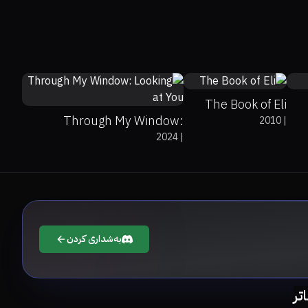
53%
47%
6.9
0%
0%
5.4
The Book of Eli
Through My Window:
2010
|
2024
|
Looking at You
بەشداری کردن
اتر