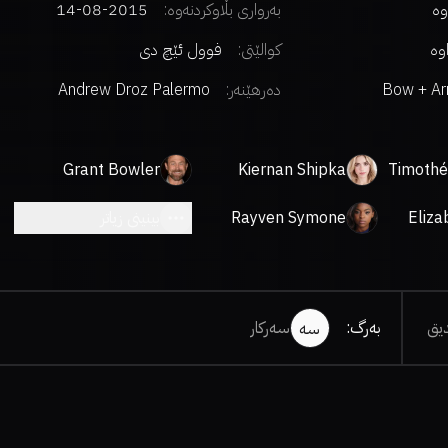
وە
بەرواری بڵاوکردنەوە:
2015-08-14
اوە
کوالێتی:
فوول ئێچ دی
Bow + Ar
دەرهێنەر
:
Andrew Droz Palermo
Entertain
Grant Bowler
Kiernan Shipka
Timothé
Eliza
Rayven Symone
بینینی زیاتر
Ferrell
یق
بەرگ
:
سەرکار
سە