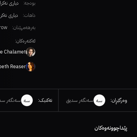
بودجە:
دیاری نەکرا
داهات:
دیاری نەکر
بەرهەمهێنان:
row
ment
ئەکتەرەکان:
e Chalamet
beth Reaser
وەرگێڕان
:
سەنگەر سدیق
تەکنیک
:
سەنگەر سد
سە
سە
پێداچوونەوەکان