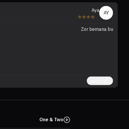
Aya
AY
Zor bemana bu
کاردانەوە
One & Two