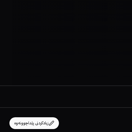
زیادکردنی پێداچوونەوە