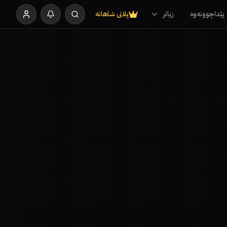
پێداچوونەوە
زیاتر
پلانی شاهانە