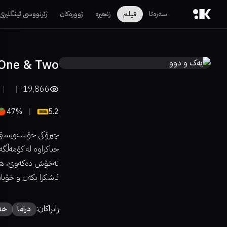
سەرەتا
فیلم
زنجیرە
ژوورەکان
ژێرنووسی ئینگلیزی
One & Two
19,866
47%
5.2
چیرۆکی خۆشەویستی ن
جیاکراوە لە کۆمەڵگە
نەخۆش دەکەوێ، هەوڵ
ئاشکرا بکەن و خۆیا
ژانراکان:
دراما
خە