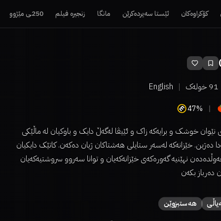
کۆکراوەکان
ئێستا سەیردەکرێن
مانگا
زنجیرە فیلم
250ـی مێژوو
91
خولەک
English
47%
ێوان خوشک و برایەکە زاک و ئێیڤا لەگەڵ دایک و باوکیان لە ماڵێکی
دا دەژین. خێزانەکە لەسەر ستایلی هەشتاکان ژیان دەکەن. کاتێک دایکیان
دەدەن نهێنیە گەورەکەی خێزانەکەیان و توانا سەروو سروشتیەکەیان
ن دەرباز بکەن
یاڵی
هەستبزوێن