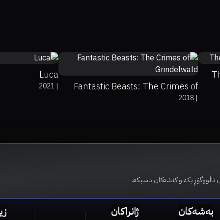
71%
90%
7.9
0
52%
36%
6.6
Luca
T
Fantastic Beasts: The Crimes of
2021
|
2018
|
Grindelwald
 ئاڵووگۆڕ بکە و کێشەکان باسبکە.
بەشەکان
ژانراکان
زی