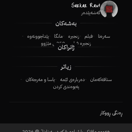
گەشەپێدەر
بەشەکان
سەرەتا
فیلم
زنجیرە
مانگا
پێداچوونەوە
زنجیرە فیلم
250ـی مێژوو
ژانراکان
زیاتر
ستافەکەمان
دەربارەی ئێمە
یاسا و مەرجەکان
پەیوەندی کردن
ڕەنگی ڕووکار
هەموو مافێکی پارێزراوە بۆ کوردسەبتایتڵ @
2026