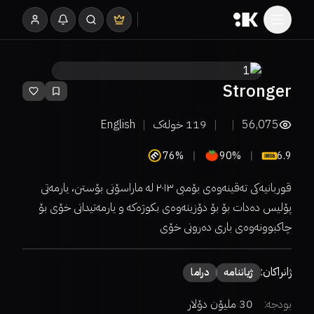
Stronger
56,075
119
خولەک
English
76%
90%
6.9
قوربانیەکی تەقینەوەی بۆمبی ٢٠١٣ لە ماراسۆنی بۆستن، یارمەتی
پۆلیس دەدات بۆ بۆ دۆزینەوەی بکوژەکە و یارمەتیدانی خۆی بۆ
چاکبوونەوەی باری دەرونی خۆی
ژانراکان:
ژیاننامە
دراما
بودجە:
30 ملیۆن دۆلار