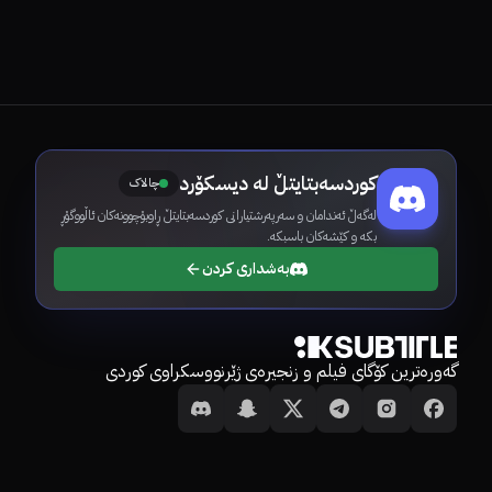
کوردسەبتایتڵ لە دیسکۆرد
چالاک
لەگەڵ ئەندامان و سەرپەرشتیارانی کوردسەبتایتڵ ڕاوبۆچوونەکان ئاڵووگۆڕ
بکە و کێشەکان باسبکە.
بەشداری کردن
گەورەترین کۆگای فیلم و زنجیرەی ژێرنووسکراوی کوردی