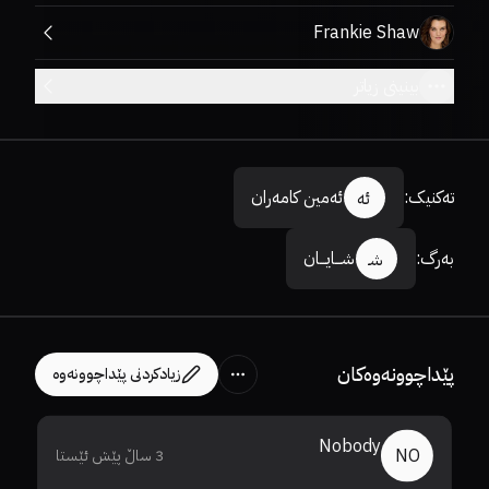
Frankie Shaw
بینینی زیاتر
تەکنیک
:
ئەمین کامەران
ئە
بەرگ
:
شـــایـــان
شـ
پێداچوونەوەکان
زیادکردنی پێداچوونەوە
Nobody
NO
3 ساڵ پێش ئێستا