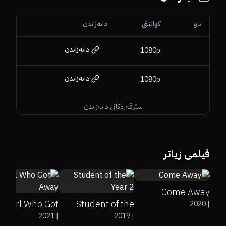
ناو
کوالێتی
دابەزاندن
دابەزاندن
1080p
دابەزاندن
1080p
سێرڤەرەکانی دابەزاندن
6.5
فیلمی زیاتر
7%
2.3
Come Away
e Girl Who Got
Student of the
2020
|
2021
|
2019
|
Away
Year 2