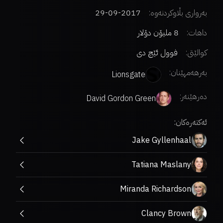
بەرواری بڵاوکردنەوە:
2017-09-29
داهات:
8 ملیۆن دۆلار
کوالێتی:
فوول ئێچ دی
بەرهەمهێنان:
Lionsgate
دەرهێنەر
:
David Gordon Green
ئەکتەرەکان:
Jake Gyllenhaal
Tatiana Maslany
Miranda Richardson
Clancy Brown