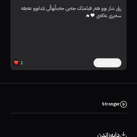
زۆر شاز بوو ھەر فیلمێک جەین جەینڵھاڵی تێدابوو عەیفە 
پێ
سەیری نەکەی 🖤🔥
کاردانەوە
1
Stronger
دابەزاندن