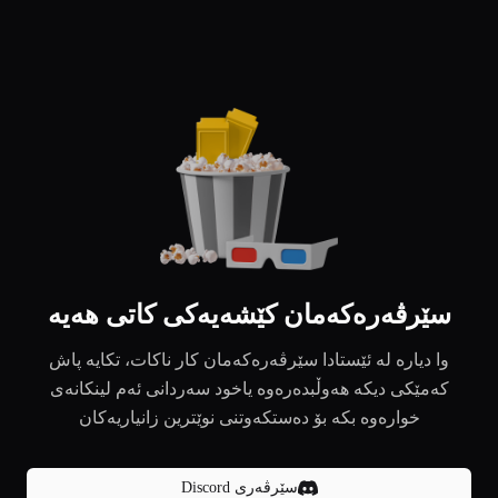
سێرڤەرەکەمان کێشەیەکی کاتی هەیە
وا دیارە لە ئێستادا سێرڤەرەکەمان کار ناکات، تکایە پاش
کەمێکی دیکە هەوڵبدەرەوە یاخود سەردانی ئەم لینکانەی
خوارەوە بکە بۆ دەستکەوتنی نوێترین زانیاریەکان
سێرڤەری Discord