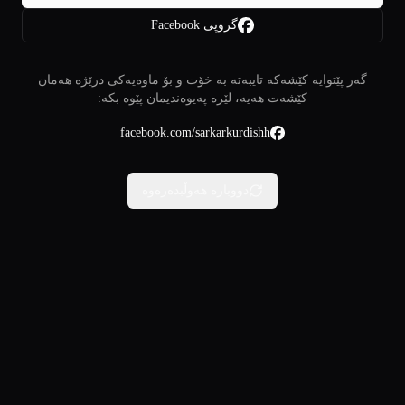
گروپی Facebook
گەر پێتوایە کێشەکە تایبەتە بە خۆت و بۆ ماوەیەکی درێژە هەمان
کێشەت هەیە، لێرە پەیوەندیمان پێوە بکە:
facebook.com/sarkarkurdishh
دووبارە هەوڵبدەرەوە