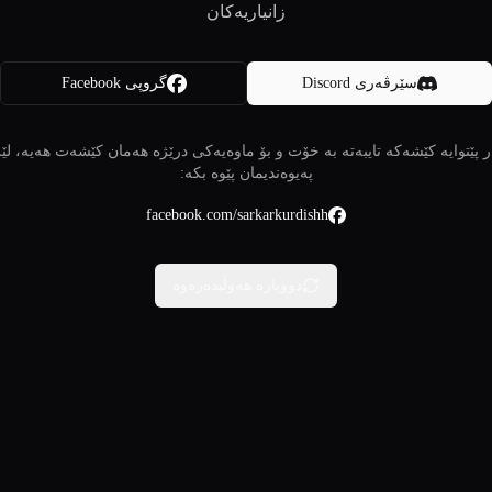
زانیاریەکان
سێرڤەری Discord
گروپی Facebook
 پێتوایە کێشەکە تایبەتە بە خۆت و بۆ ماوەیەکی درێژە هەمان کێشەت هەیە، لێ
پەیوەندیمان پێوە بکە:
facebook.com/sarkarkurdishh
دووبارە هەوڵبدەرەوە