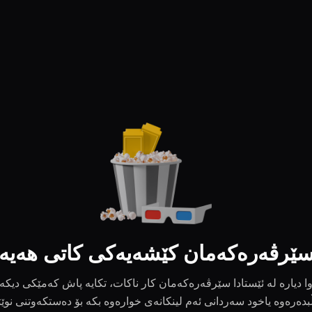
ێرڤەرەکەمان کێشەیەکی کاتی هەیە
ا دیارە لە ئێستادا سێرڤەرەکەمان کار ناکات، تکایە پاش کەمێکی دیکە
بدەرەوە یاخود سەردانی ئەم لینکانەی خوارەوە بکە بۆ دەستکەوتنی نوێ