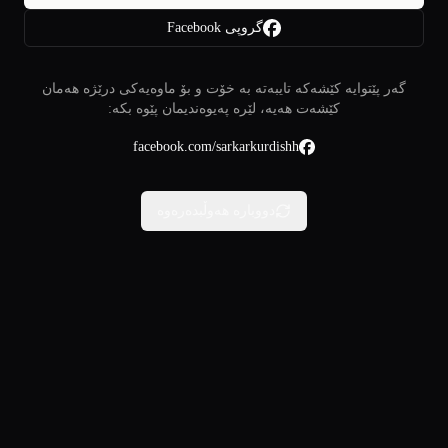
گروپی Facebook
گەر پێتوایە کێشەکە تایبەتە بە خۆت و بۆ ماوەیەکی درێژە هەمان
کێشەت هەیە، لێرە پەیوەندیمان پێوە بکە:
facebook.com/sarkarkurdishh
دووبارە هەوڵبدەرەوە