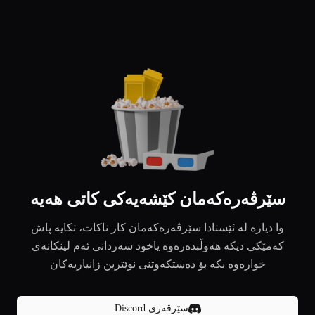
سێرڤەرەکەمان کێشەیەکی کاتی هەیە
وا دیارە لە ئێستادا سێرڤەرەکەمان کار ناکات، تکایە پاش
کەمێکی دیکە هەوڵبدەرەوە یاخود سەردانی ئەم لینکانەی
خوارەوە بکە بۆ دەستکەوتنی نوێترین زانیاریەکان
سێرڤەری Discord