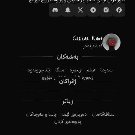
گەشەپێدەر
بەشەکان
سەرەتا
فیلم
زنجیرە
مانگا
پێداچوونەوە
زنجیرە فیلم
250ـی مێژوو
ژانراکان
زیاتر
ستافەکەمان
دەربارەی ئێمە
یاسا و مەرجەکان
پەیوەندی کردن