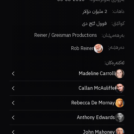
داهات:
2 ملیۆن دۆلار
کوالێتی:
فوول ئێچ دی
بەرهەمهێنان:
Reiner / Greisman Productions
دەرهێنەر
:
Rob Reiner
ئەکتەرەکان:
Madeline Carroll
Callan McAuliffe
Rebecca De Mornay
Anthony Edwards
John Mahoney