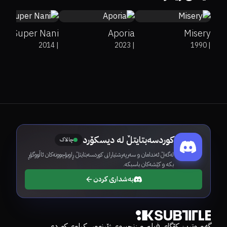
Super Nani
Aporia
Misery
2014
|
2023
|
1990
|
کوردسەبتایتڵ لە دیسکۆرد
چالاک
لەگەڵ ئەندامان و سەرپەرشتیارانی کوردسەبتایتڵ ڕاوبۆچوونەکان ئاڵووگۆڕ
بکە و کێشەکان باسبکە.
بەشداری کردن
گەورەترین کۆگای فیلم و زنجیرەی ژێرنووسکراوی کوردی