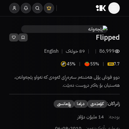
Flipped
86,999
89
خولەک
English
45%
55%
7.7
دوو قوتابی پۆلی هەشتەم سەرەڕای ئەوەی کە تەواو پێچەوانەن،
هەستیان بۆ یەکتر دروست دەبێت.
ژانراکان:
كۆمێدی
دراما
ڕۆمانسی
بودجە:
14 ملیۆن دۆلار
بەرواری بڵاوکردنەوە:
2010-08-06