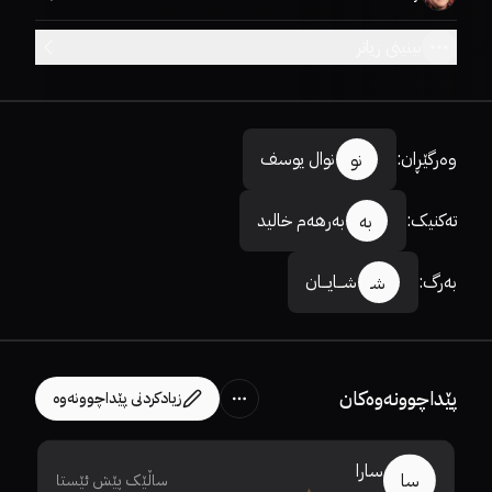
بینینی زیاتر
وەرگێڕان
:
نوال یوسف
نو
تەکنیک
:
بەرهەم خالید
بە
بەرگ
:
شـــایـــان
شـ
پێداچوونەوەکان
زیادکردنی پێداچوونەوە
سارا
سا
ساڵێک پێش ئێستا