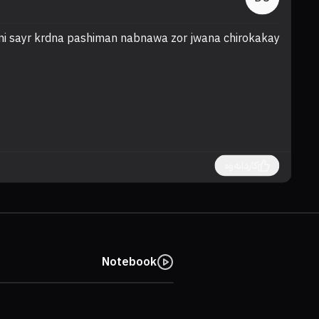
i sayr krdna pashiman nabnawa zor jwana chirokakay
کاردانەوە
Notebook