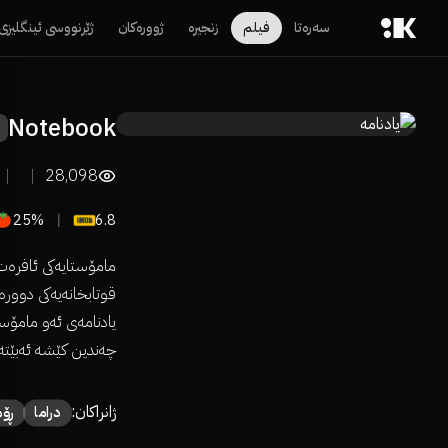
سەرەتا
فیلم
زنجیرە
ژوورەکان
ژێرنووسی ئینگلیزی
Notebook
28,098
25%
6.8
مامۆستایەکی ئافرەت 
قوتابخانەیەکی دوور
یادنامەی ئەو مامۆست
چەندین کێشە ئەبێتە
ژانراکان:
دراما
ڕۆم