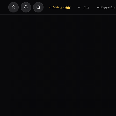
پێداچوونەوە
زیاتر
پلانی شاهانە