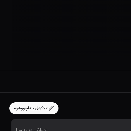
زیادکردنی پێداچوونەوە
2 مانگ پێش ئێستا