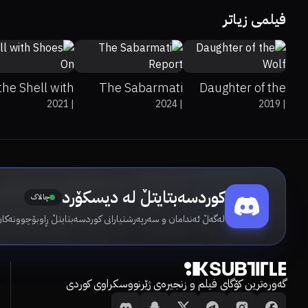
فیلمی زیاتر
%
99%
7.9
0%
0%
0
36%
22%
5.3
the Shell with
The Sabarmati
Daughter of the
2021
|
2024
|
2019
|
Shoes On
Report
Wolf
کوردسەبتایتڵ لە دیسکۆرد
چالاک
لەگەڵ ئەندامان و سەرپەرشتیارانی کوردسەبتایتڵ ڕاوبۆچوونەکان
گەورەترین کۆگای فیلم و زنجیرەی ژێرنووسکراوی کوردی