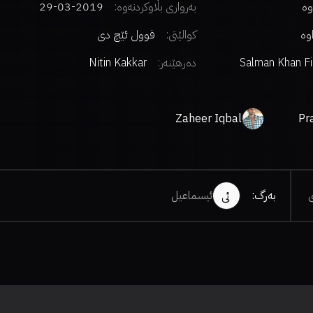
وە
بەرواری بڵاوکردنەوە:
2019-03-29
اوە
کوالێتی:
فوول ئێچ دی
Salman Khan F
دەرهێنەر
:
Nitin Kakkar
Zaheer Iqbal
Pr
بەرگ
:
ئیسماعیل
ئی