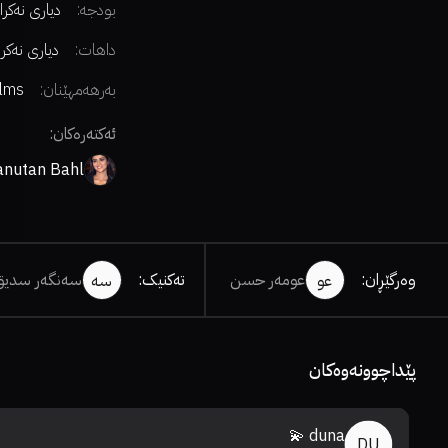
بودجە:
دیاری نەکرا
داهات:
دیاری نەکر
بەرهەمهێنان:
ilms
ئەکتەرەکان:
anutan Bahl
وەرگێڕان
:
عومەر حسن
تەکنیک
:
سەنگەر سدیق
عو
سە
پێداچوونەوەکان
duna 💫
DU