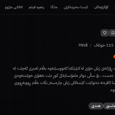
کۆکراوەکان
ئێستا سەیردەکرێن
مانگا
زنجیرە فیلم
250ـی مێژوو
115
خولەک
Hindi
ڕۆژانەی ژیانی خۆی لە کتێبێکدا ئەنووسێتەوە بەڵام لەبیری ئەچێت لە
ە دەست ، بۆ ساڵی دواتر مامۆستایەکی کوڕ دێت بەهۆی خوێندنەوەی
ا ئافرەتە دەتوانێت کێشەکانی ژیانی چارەسەر بکات بەڵام ڕووبەڕووی
وە
انسی
هندی