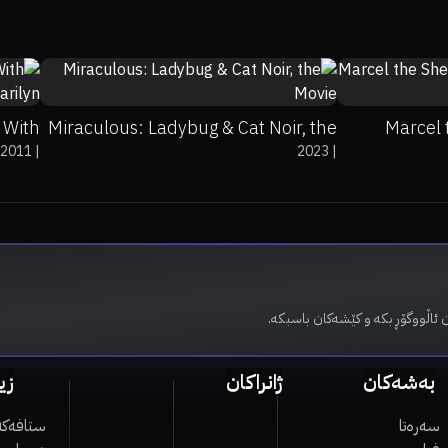
%
7
50%
6.1
81
 With
Miraculous: Ladybug & Cat Noir, the
Marcel 
2011
|
2023
|
rilyn
Movie
 ئاڵووگۆڕ بکە و کێشەکان باسبکە.
بەشەکان
ژانراکان
زی
سەرەتا
ستافەکە