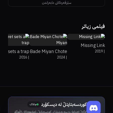
سێرڤەرەکانی دابەزاندن
68%
89%
6.7
فیلمی زیاتر
7.1
Missing Link
ret sets a trap
Bade Miyan Chote
2019
|
2016
|
2024
|
Miyan
کوردسەبتایتڵ لە دیسکۆرد
چالاک
لەگەڵ ئەندامان و سەرپەرشتیارانی کوردسەبتایتڵ ڕاوبۆچوونەکان ئاڵووگۆڕ