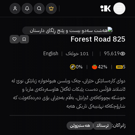
825 Forest Road
95,619
101
خولەک
English
0%
42%
5
دوای کارەساتێکی خێزانی، چەک ویلسن هیواخوازە ژیانێکی نوێ لە
ئاشلاند فۆڵس دەست پێبکات لەگەڵ هاوسەرەکەی ماریا و
خوشکە بچووکەکەی ئیزابێل، بەڵام بەخێرایی بۆی دەردەکەوێت کە
شارۆچکەکە نهێنییەکی تاریکی هەیە
ژانراکان:
ترسناك
هەستبزوێن