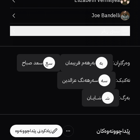
Elizabeth Vermilyea
Joe Bandelli
بینینی زیاتر
وەرگێڕان
:
بەرهەم فرییمان
سعد صباح
بە
سع
تەکنیک
:
سەرهەنگ عزالدین
سە
بەرگ
:
شـــایـــان
شـ
پێداچوونەوەکان
زیادکردنی پێداچوونەوە