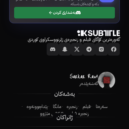
بکە و کێشەکان باسبکە.
بەشداری کردن
گەورەترین کۆگای فیلم و زنجیرەی ژێرنووسکراوی کوردی
گەشەپێدەر
بەشەکان
سەرەتا
فیلم
زنجیرە
مانگا
پێداچوونەوە
زنجیرە فیلم
250ـی مێژوو
ژانراکان