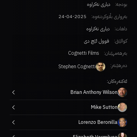
بودجە:
دیاری نەکراوە
بەرواری بڵاوکردنەوە:
2025-04-24
داهات:
دیاری نەکراوە
کوالێتی:
فوول ئێچ دی
بەرهەمهێنان:
Cognetti Films
دەرهێنەر
:
Stephen Cognetti
ئەکتەرەکان:
Brian Anthony Wilson
Mike Sutton
Lorenzo Beronilla