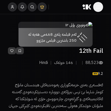
ئەم فیلمە پلەی 68ـەمی هەیە لە
250 باشترین فیلمی مێژوو
12th Fail
88,523
146
خولەک
Hindi
9.2
ئەفسەری بەشی خزمەتگوزاری پەیوەندیەکانی هیندستان مانۆج
کومار شارما بێ ترس بیرۆکەی دووبارە دەستپێکردنەوەی گەشتە
ئەکادیمییەکەی و گێڕانەوەی چارەنووسی خۆی لە شوێنێکدا کە
ملیۆنان خوێندکار هەوڵی سەختترین تاقیکردنەوەی کێبڕکێی جیهان