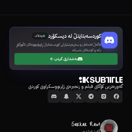
کوردسەبتایتڵ لە دیسکۆرد
چالاک
لەگەڵ ئەندامان و سەرپەرشتیارانی کوردسەبتایتڵ ڕاوبۆچوونەکان ئاڵووگۆڕ
بکە و کێشەکان باسبکە.
بەشداری کردن
گەورەترین کۆگای فیلم و زنجیرەی ژێرنووسکراوی کوردی
گەشەپێدەر