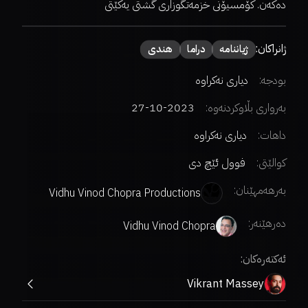
دەکەن. کۆمسیۆنی خزمەتگوزاری گشتی یەکێتی
ژانراکان:
ژیاننامە
دراما
هندی
بودجە:
دیاری نەکراوە
بەرواری بڵاوکردنەوە:
2023-10-27
داهات:
دیاری نەکراوە
کوالێتی:
فوول ئێچ دی
بەرهەمهێنان:
Vidhu Vinod Chopra Productions
دەرهێنەر
:
Vidhu Vinod Chopra
ئەکتەرەکان:
Vikrant Massey