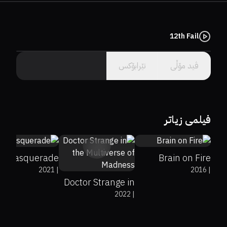
وشەیەک هەیە کە دەلێن وەسف ناکرێ بەجدی ئەمە بۆ 
ئەم فلیمە وتراوە، بینەربن وەسف ناکرێ❤️‍🔥
12th Fail
سێرڤەرێک هەڵبژێرە.
ڤید مۆڵى
تێرابۆکس
14%
3.8
34%
13%
6.6
فیلمی زیاتر
Masquerade
Brain on Fire
2021
|
2016
|
Doctor Strange in
2022
|
the Multiverse of
Madness