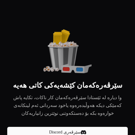
سێرڤەرەکەمان کێشەیەکی کاتی هەیە
وا دیارە لە ئێستادا سێرڤەرەکەمان کار ناکات، تکایە پاش
کەمێکی دیکە هەوڵبدەرەوە یاخود سەردانی ئەم لینکانەی
خوارەوە بکە بۆ دەستکەوتنی نوێترین زانیاریەکان
سێرڤەری Discord