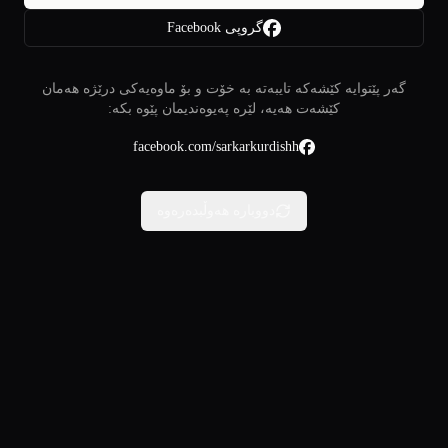
گروپی Facebook
گەر پێتوایە کێشەکە تایبەتە بە خۆت و بۆ ماوەیەکی درێژە هەمان
کێشەت هەیە، لێرە پەیوەندیمان پێوە بکە:
facebook.com/sarkarkurdishh
دووبارە هەوڵبدەرەوە