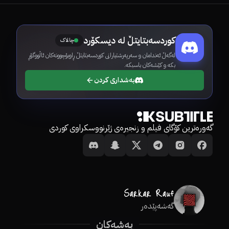
کوردسەبتایتڵ لە دیسکۆرد
چالاک
لەگەڵ ئەندامان و سەرپەرشتیارانی کوردسەبتایتڵ ڕاوبۆچوونەکان ئاڵووگۆڕ
بکە و کێشەکان باسبکە.
بەشداری کردن
گەورەترین کۆگای فیلم و زنجیرەی ژێرنووسکراوی کوردی
گەشەپێدەر
بەشەکان