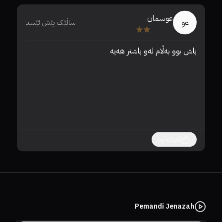
عوسمان
عو
ساڵێک پێش ئێستا
باش بوو بەڵام لەو باشتر هەیە 
تر
کاردانەوە
Pemandi Jenazah
سێرڤەرێک هەڵبژێرە.