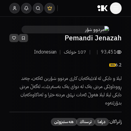
Pemandi Jenazah
93,451
107
خولەک
Indonesian
6.2
لیلا و دایکی لە لادێیەکەیان کاری مردوو شۆرین ئەکەن، چەند
ڕووداوێکی مردنی یەک لە دوای یەک بەسەردێت، لەگەڵ مردنی
دایکی لیلا لیلا هەوڵ ئەدات نهێنی مردنە خێرا و لەناکاوەکەیان
بدۆزێتەوە
ژانراکان:
دراما
ترسناك
هەستبزوێن