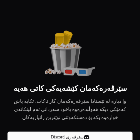
سێرڤەرەکەمان کێشەیەکی کاتی هەیە
وا دیارە لە ئێستادا سێرڤەرەکەمان کار ناکات، تکایە پاش
کەمێکی دیکە هەوڵبدەرەوە یاخود سەردانی ئەم لینکانەی
خوارەوە بکە بۆ دەستکەوتنی نوێترین زانیاریەکان
سێرڤەری Discord