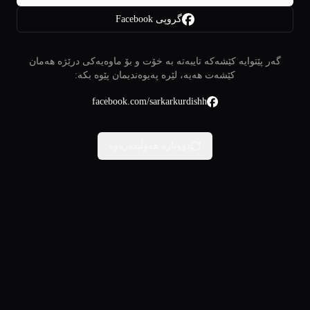
گروپی Facebook
گەر پێتوایە کێشەکە تایبەتە بە خۆت و بۆ ماوەیەکی درێژە هەمان
کێشەت هەیە، لێرە پەیوەندیمان پێوە بکە:
facebook.com/sarkarkurdishh
دووبارە هەوڵبدەرەوە