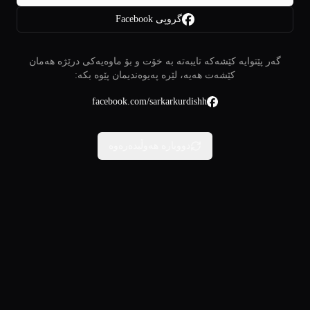
گروپی Facebook
گەر پێتوایە کێشەکە تایبەتە بە خۆت و بۆ ماوەیەکی درێژە هەمان
کێشەت هەیە، لێرە پەیوەندیمان پێوە بکە:
facebook.com/sarkarkurdishh
دووبارە هەوڵبدەرەوە