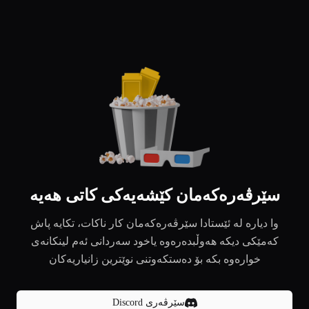
سێرڤەرەکەمان کێشەیەکی کاتی هەیە
وا دیارە لە ئێستادا سێرڤەرەکەمان کار ناکات، تکایە پاش
کەمێکی دیکە هەوڵبدەرەوە یاخود سەردانی ئەم لینکانەی
خوارەوە بکە بۆ دەستکەوتنی نوێترین زانیاریەکان
سێرڤەری Discord