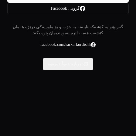
گروپی Facebook
گەر پێتوایە کێشەکە تایبەتە بە خۆت و بۆ ماوەیەکی درێژە هەمان
کێشەت هەیە، لێرە پەیوەندیمان پێوە بکە:
facebook.com/sarkarkurdishh
دووبارە هەوڵبدەرەوە