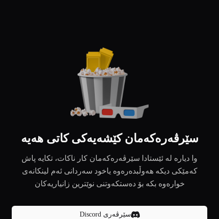
سێرڤەرەکەمان کێشەیەکی کاتی هەیە
وا دیارە لە ئێستادا سێرڤەرەکەمان کار ناکات، تکایە پاش
کەمێکی دیکە هەوڵبدەرەوە یاخود سەردانی ئەم لینکانەی
خوارەوە بکە بۆ دەستکەوتنی نوێترین زانیاریەکان
سێرڤەری Discord