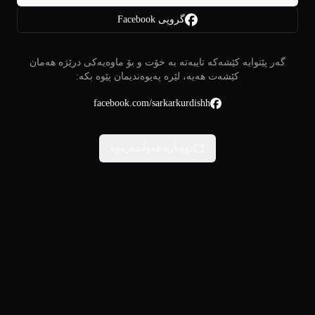
گروپی Facebook
گەر پێتوایە کێشەکە تایبەتە بە خۆت و بۆ ماوەیەکی درێژە هەمان
کێشەت هەیە، لێرە پەیوەندیمان پێوە بکە:
facebook.com/sarkarkurdishh
دووبارە هەوڵبدەرەوە