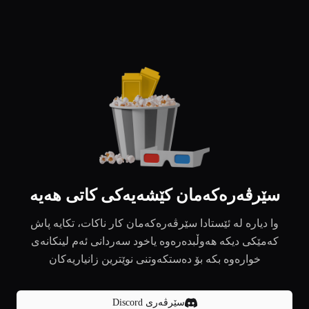
سێرڤەرەکەمان کێشەیەکی کاتی هەیە
وا دیارە لە ئێستادا سێرڤەرەکەمان کار ناکات، تکایە پاش
کەمێکی دیکە هەوڵبدەرەوە یاخود سەردانی ئەم لینکانەی
خوارەوە بکە بۆ دەستکەوتنی نوێترین زانیاریەکان
سێرڤەری Discord